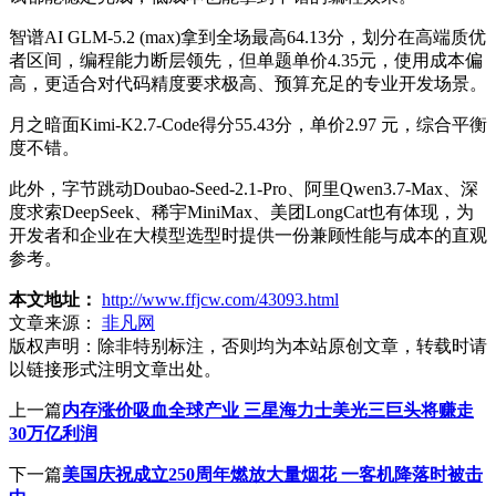
智谱AI GLM-5.2 (max)拿到全场最高64.13分，划分在高端质优
者区间，编程能力断层领先，但单题单价4.35元，使用成本偏
高，更适合对代码精度要求极高、预算充足的专业开发场景。
月之暗面Kimi-K2.7-Code得分55.43分，单价2.97 元，综合平衡
度不错。
此外，字节跳动Doubao-Seed-2.1-Pro、阿里Qwen3.7-Max、深
度求索DeepSeek、稀宇MiniMax、美团LongCat也有体现，为
开发者和企业在大模型选型时提供一份兼顾性能与成本的直观
参考。
本文地址：
http://www.ffjcw.com/43093.html
文章来源：
非凡网
版权声明：
除非特别标注，否则均为本站原创文章，转载时请
以链接形式注明文章出处。
上一篇
内存涨价吸血全球产业 三星海力士美光三巨头将赚走
30万亿利润
下一篇
美国庆祝成立250周年燃放大量烟花 一客机降落时被击