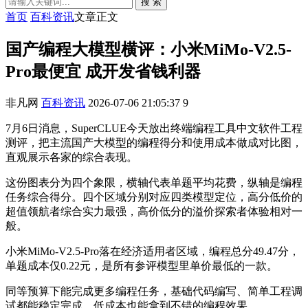
搜 索
首页
百科资讯
文章正文
国产编程大模型横评：小米MiMo-V2.5-
Pro最便宜 成开发省钱利器
非凡网
百科资讯
2026-07-06 21:05:37
9
7月6日消息，SuperCLUE今天放出终端编程工具中文软件工程
测评，把主流国产大模型的编程得分和使用成本做成对比图，
直观展示各家的综合表现。
这份图表分为四个象限，横轴代表单题平均花费，纵轴是编程
任务综合得分。四个区域分别对应四类模型定位，高分低价的
超值领航者综合实力最强，高价低分的溢价探索者体验相对一
般。
小米MiMo-V2.5-Pro落在经济适用者区域，编程总分49.47分，
单题成本仅0.22元，是所有参评模型里单价最低的一款。
同等预算下能完成更多编程任务，基础代码编写、简单工程调
试都能稳定完成，低成本也能拿到不错的编程效果。