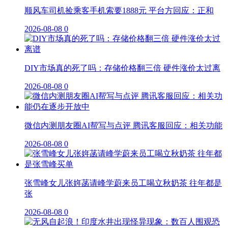
顺风车司机捡乘客手机索要1888元 平台方回应：正和
2026-08-08
0
DIY市场真的死了吗：存储价格翻三倍 硬件涨价太过离
2026-08-08
0
微信内测朋友圈AI帮写与点评 腾讯客服回应：相关功能
2026-08-08
0
张雪峰女儿张姩菡请峰学蔚来员工喝立秋奶茶 往年都是
张
2026-08-08
0