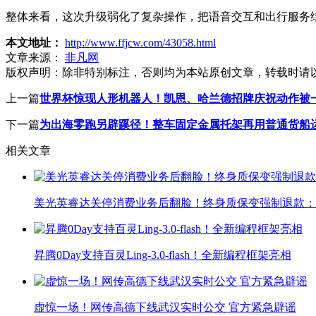
整体来看，这次升级弱化了复杂操作，把语音交互和出行服务
本文地址：
http://www.ffjcw.com/43058.html
文章来源：
非凡网
版权声明：
除非特别标注，否则均为本站原创文章，转载时请
上一篇
世界杯惊现人形机器人！凯恩、哈兰德招牌庆祝动作被
下一篇
为出海零跑另辟蹊径！整车固定金属托架再用普通货船
相关文章
美光英睿达关停消费业务后翻脸！终身质保变强制退款：
昇腾0Day支持百灵Ling-3.0-flash！全新编程框架亮相
虚惊一场！网传高德下线武汉实时公交 官方紧急辟谣