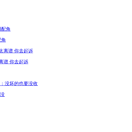
配角
离谱 你去起诉
没