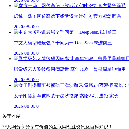
2026-08-06
0
虚惊一场！网传高德下线武汉实时公交 官方紧急辟谣
2026-08-06
0
中文大模型谁最强？千问第一 DeepSeek未进前三
2026-08-06
0
殿堂级艺人黎彼得因病离世 享年76岁：曾是周星驰御用
2026-08-06
0
女子刚提新车被熊孩子泼沙撒尿 索赔2.4万遭拒 家长
2026-08-06
0
关于本站
非凡网分享分享有价值的互联网创业资讯及百科知识！