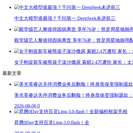
中文大模型谁最强？千问第一 DeepSeek未进前三
殿堂级艺人黎彼得因病离世 享年76岁：曾是周星驰御用
女子刚提新车被熊孩子泼沙撒尿 索赔2.4万遭拒 家长：太
最新文章
美光英睿达关停消费业务后翻脸！终身质保变强制退款：
2026-08-06
0
昇腾0Day支持百灵Ling-3.0-flash！全