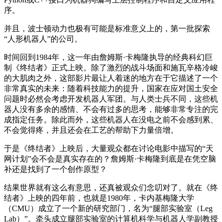
序。
并且，波士顿动力也极有可能是标准意义上的，第一批探索
“人形机器人”的公司。
时间回到1984年，这一年由詹姆斯·卡梅隆执导的经典科幻巨
制《终结者》正式上映。除了激烈的战斗场面和施瓦辛格冷峻
的大肌肉之外，这部影片最让人着迷的地方在于它描述了一个
非常真实的未来：随着科技能力的提升，国家在应对国土安全
问题时必然会考虑开发机器人军团。与人类士兵不同，这些机
器人没有多余的感情、不会有过多的思考，能够非常专注的完
成指定任务。除此而外，这些机器人在没电之前不会感到累、
不会觉得疼，并且还会在工艺的帮助下力量倍增。
于是《终结者》上映后，大量观众都在讨论电影中描写的“天
网计划”会不会是真实存在的？詹姆斯·卡梅隆到底是在凭空脑
补还是找到了一个创作原型？
结果世界就有这么有意思，还真被观众们念叨对了。就在《终
结者》上映的四年前，也就是1980年，卡内基梅隆大学
（CMU）成立了一个新的研究部门，名为“腿部实验室（Leg
Lab）”。牵头成立腿部实验室的计算机科学与机器人学副教授