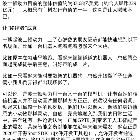
波士顿动力目前的整体估值约为33.68亿美元（约合人民币229
亿元），大概只有宇树发行市值的一半，这真是让人唏嘘不
已。
让“终结者”成真
一聊起波士顿动力，上了点岁数的朋友应该都能快速想到以下
名场面。比如一台机器人跑着跑着忽然来个大跳。
比如原本在匀速平地跑、看起来颤颤巍巍的机器人，忽然腾空
而起完成徒手后空翻。叫好声响成一片。
比如一只看起来随时要散架的机器狗，忽然开始撒丫子狂奔，
俩小腿儿倒弄得都出现残影了。
可以说，是波士顿动力用一台又一台的模型机，让老百姓们相
信机器人并不是动画片里那样方方正正、说话没有任何语调、
动起来机械感十足的铁疙瘩。他们也可以像人、像我们身边熟
悉的小动物那样灵动、自然，完美地融入到我们的日常生活
中。甚至还有一种论调认为，正如GPT时刻带来了人工智能产
业的爆发，具身智能之所以能够在近年来迎来爆发，起点正是
2020年开源Spot SDK（软件开发工具包），允许开发者通过
Python或C++接口为机器狗编写上层控制程序和自定义应用程