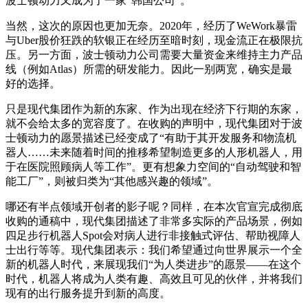
波士顿动力又成为了一家“韩国公司”。
当然，这次的原因也更加无奈。2020年，经历了WeWork暴雷
与Uber股价狂跌的软银正在经历至暗时刻，现金流正在极限抗
压。另一方面，波士顿动力公司需要大量资金来维持主力产品
线（例如Atlas）所需的研发能力。因此一别两宽，确实是最
好的选择。
只是现代集团作为新的东家、作为出现在经济下行期的东家，
就不会给太多的宽容度了。在收购的声明中，现代集团对于波
士顿动力的愿景描述已经变成了“有助于其开发服务和物流机
器人……未来随着时间的推移希望制造更多的人形机器人，用
于在医院照顾病人等工作”。更有想象力空间的“自动驾驶和智
能工厂”，则被归类为“其他感兴趣的领域”。
哪还有半点领域开创者的影子呢？同样，在本次官宣完成彻底
收购的通稿中，现代集团描述了非常多实际的产品场景，例如
四足步行机器人Spot会对病人进行非接触式评估、帮助视障人
士出行等等。现代集团表示：我们希望通过向世界展示一个全
新的机器人时代，来展现我们“为人类进步”的愿景——在这个
时代，机器人将成为人类有趣、高效且可见的伙伴，并将我们
现有的出行服务提升到新的高度。