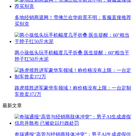
多地经销商退网！雪佛兰在华前景不明：客服直接推荐
买别克
两小孩低头玩手机幅度几乎折叠 医生提醒：60°相当于
脖子扛50斤水泥
路虎揽胜进军豪华车领域！称价格没有上限：一台定制
车曾卖372万
最新文章
奇瑞通报“高管与经销商肢体冲突”：男子AI生成虚假信