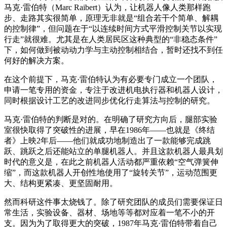
马克·雷伯特（Marc Raibert）认为，让机器人像人类那样跑
步、走路其实很简单，原理无非就是“组合若干个简单、解耦
的控制律”，但问题在于“以连续时间方式平滑控制关节以实现
行走”就很难。尤其是在人类居民区这种典型的“非稳态条件”
下，如何做到被动动力学与主动控制相结合，暂时还找不到任
何好的解决方案。
在这个前提下，马克·雷伯特认为有必要专门成立一个团队，
申请一笔专用的资金，专注于改进机电执行器和机器人设计，
同时根据设计工艺的改进同步优化行走算法与控制的研究。
马克·雷伯特的判断是对的。在明确了研究方向后，腿部实验
室很快取得了突破性的进展，早在1986年——也就是《终结
者》上映2年后——他们就成功地制造出了一款能够完成跳
跃、跳跃之后还能站立的单腿机器人。并且这款机器人最具划
时代的意义是，在此之前机器人活动都严重依赖“空气弹簧伸
缩”，而这款机器人开创性地使用了“旋转关节”，运动范围更
大、结构更紧凑、更坚固耐用。
然而科研这件事太烧钱了。除了研究团队的成员们需要保证日
常生活，实验设备、器材、场地等等都对应着一笔不小的开
支。因为为了取得更大的突破，1987年马克·雷伯特带着自己