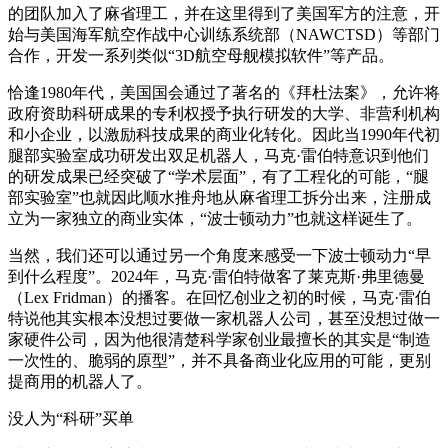
的团队加入了麻省理工，并在这里得到了美国军方的注意，开
始与美国海军航空作战中心训练系统部（NAWCTSD）等部门
合作，开发一系列类似“3D航空母舰模拟软件”等产品。
恰逢1980年代，美国国会通过了著名的《拜杜法案》，允许将
政府资助科研成果的专利权授予执行研发的大学、非营利机构
和小企业，以激励科技成果的商业化转化。因此当1990年代初
腿部实验室成功研发出双足机器人，马克·雷伯特意识到他们
的研发成果已经突破了“学术层面”，有了工程化的可能，“腿
部实验室”也就因此顺水推舟地从麻省理工拆分出来，注册成
立为一家独立的商业实体，“波士顿动力”也就这样诞生了。
当然，我们还可以通过另一个角度来感受一下波士顿动力“早
到什么程度”。2024年，马克·雷伯特做客了莱克斯·弗里德曼
（Lex Fridman）的播客。在回忆创业之初的时候，马克·雷伯
特说他其实根本没想过要做一家机器人公司，甚至没想过做一
家硬件公司，因为他很清楚科学家创业最擅长的其实是“制造
一次性的、脆弱的原型”，并不具备商业化应用的可能，更别
提商用的机器人了。
没人为“科研”买单