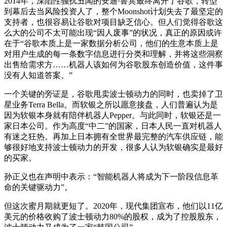
2014年，深陷性骚扰丑闻的安迪·鲁宾最终离开了谷歌，转型
到幕后去当风险投资人了，整个Moonshot计划失去了最坚定的
支持者，也很容易让谷歌对项目缺乏信心。但人们觉得谷歌这
么大的公司不太可能出现“因人废事”的状况，真正的原因或许
在于“谷歌本质上是一家数据分析公司，他们的生意本质上是
对用户生成的每一条数字信息进行分类和理解，并将这些洞察
出售给需求方……机器人该如何为谷歌股东创造价值，这件事
没有人知道答案。”
一个关键的旁证是，谷歌甩卖波士顿动力的同时，也卖掉了卫
星业务Terra Bella。而软银之所以愿意接盘，人们普遍认为是
因为软银本身就有陪伴机器人Pepper。与此同时，软银还是一
家日本公司。作为高度“中二”的国家，日本人民一直对机器人
有迷之狂热。再加上日本拥有全世界最完整的汽车供应链，能
够很好地支持波士顿动力的开发，很多人认为软银确实是最好
的买家。
孙正义也在声明中表示：“智能机器人将成为下一阶段信息革
命的关键驱动力”。
但这次蜜月期就更短了。2020年，现代集团宣布，他们以11亿
美元的价格收购了波士顿动力80%的股权，成为了控股股东，