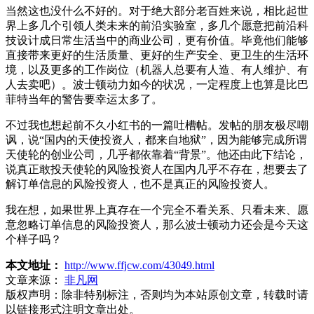
当然这也没什么不好的。对于绝大部分老百姓来说，相比起世
界上多几个引领人类未来的前沿实验室，多几个愿意把前沿科
技设计成日常生活当中的商业公司，更有价值。毕竟他们能够
直接带来更好的生活质量、更好的生产安全、更卫生的生活环
境，以及更多的工作岗位（机器人总要有人造、有人维护、有
人去卖吧）。波士顿动力如今的状况，一定程度上也算是比巴
菲特当年的警告要幸运太多了。
不过我也想起前不久小红书的一篇吐槽帖。发帖的朋友极尽嘲
讽，说“国内的天使投资人，都来自地狱”，因为能够完成所谓
天使轮的创业公司，几乎都依靠着“背景”。他还由此下结论，
说真正敢投天使轮的风险投资人在国内几乎不存在，想要去了
解订单信息的风险投资人，也不是真正的风险投资人。
我在想，如果世界上真存在一个完全不看关系、只看未来、愿
意忽略订单信息的风险投资人，那么波士顿动力还会是今天这
个样子吗？
本文地址：
http://www.ffjcw.com/43049.html
文章来源：
非凡网
版权声明：
除非特别标注，否则均为本站原创文章，转载时请
以链接形式注明文章出处。