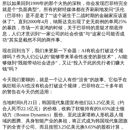
所以如果回到1999年的那个火热的深秋，你会发现巴菲特完全
就是个“负面典型”。所有的财经媒体都在齐刷刷地发问“沃伦
（巴菲特）是不是老了”“这个诞生于二战时期的金融家应该退
休了”。直到2000年4月，纳斯达克出现了史无前例的单周25%
的暴跌，市场一片哀鸿的时候，关于巴菲特的质疑才彻底停
息，人们才意识到“一家公司的社会价值”与“这家公司能否成
功”其实是截然不同的两件事。
现在回到当下，我们来更新一下命题：AI有机会打破这个规
律吗？作为人们公认的“能够带来革命性改变的新技术”，AI能
够做到“既能带动社会进步”，又让“投入于此的先行者们赚大
钱”吗？
今天我们要聊的，就是一个让人有些“沮丧”的故事。它似乎在
疯狂暗示AI也没有机会打破这个规律，巴菲特在二十多年前
的警告在今天仍然适用：
当地时间6月21日，韩国现代集团宣布他们以3.25亿美元（约
合人民币22.1亿元）的价格，收购了软银持有的9.65%波士顿
动力（Boston Dynamics）股份。至此这家堪称人形机器人领
域的图腾、具身智能产业的鼻祖，将正式成为韩国现代集团旗
下的全资子公司。而且按照3.25亿美元换9.65%的股权计算，