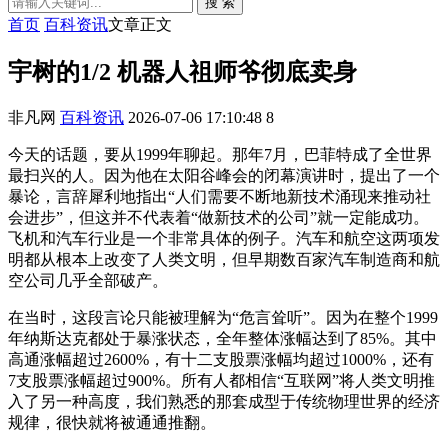
搜 索
首页
百科资讯
文章正文
宇树的1/2 机器人祖师爷彻底卖身
非凡网
百科资讯
2026-07-06 17:10:48
8
今天的话题，要从1999年聊起。那年7月，巴菲特成了全世界
最扫兴的人。因为他在太阳谷峰会的闭幕演讲时，提出了一个
暴论，言辞犀利地指出“人们需要不断地新技术涌现来推动社
会进步”，但这并不代表着“做新技术的公司”就一定能成功。
飞机和汽车行业是一个非常具体的例子。汽车和航空这两项发
明都从根本上改变了人类文明，但早期数百家汽车制造商和航
空公司几乎全部破产。
在当时，这段言论只能被理解为“危言耸听”。因为在整个1999
年纳斯达克都处于暴涨状态，全年整体涨幅达到了85%。其中
高通涨幅超过2600%，有十二支股票涨幅均超过1000%，还有
7支股票涨幅超过900%。所有人都相信“互联网”将人类文明推
入了另一种高度，我们熟悉的那套成型于传统物理世界的经济
规律，很快就将被通通推翻。