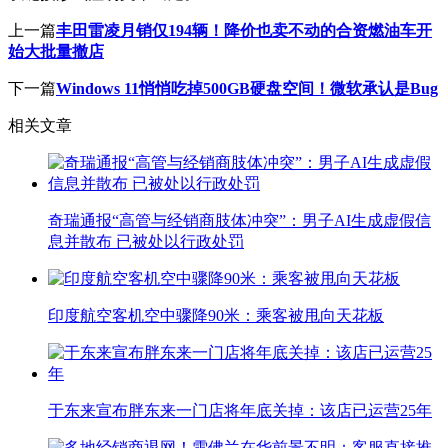
上一篇
丰田雷凌月销仅194辆！降价也卖不动的合资燃油车开
始大批量撤店
下一篇
Windows 11悄悄吃掉500GB硬盘空间！微软承认是Bug
相关文章
奇瑞通报“高管与经销商肢体冲突”：男子AI生成虚假信
息并散布 已被处以行政处罚
印度航空客机空中骤降90米：乘客被甩向天花板
于东来宣布胖东来一门店将年底关掉：该店已运营25年