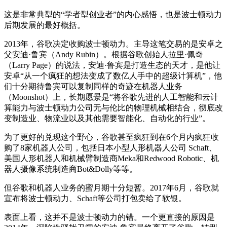
这是非常典型的“学者型创业者”的内心感悟，也是波士顿动力
后期发展的最好概括。
2013年，谷歌决定收购波士顿动力。主导这笔交易的是安卓之
父安迪·鲁宾（Andy Rubin）。根据谷歌创始人拉里·佩奇
（Larry Page）的说法，安迪·鲁宾是打造生态的天才，是他让
安卓“从一个疯狂的想法变成了数亿人手中的超级计算机”，他
们十分期待鲁宾可以复制同样的奇迹在机器人业务
（Moonshot）上，长期愿景是“将谷歌先进的人工智能和云计
算能力与波士顿动力公司无与伦比的物理机械相结合，彻底改
变制造业、物流业以及其他需要智能化、自动化的行业”。
为了更好的兑现这个野心，谷歌甚至疯狂到在6个月内疯狂收
购了8家机器人公司，包括日本小型人形机器人公司 Schaft、
美国人形机器人和机械臂制造商Meka和Redwood Robotic、机
器人摄像系统制造商Bot&Dolly等等。
但谷歌和机器人业务的蜜月期十分短暂。2017年6月，谷歌就
宣布将波士顿动力、Schaft等公司打包卖给了软银。
表面上看，这并不是波士顿动力的错。一个更直接的原因是