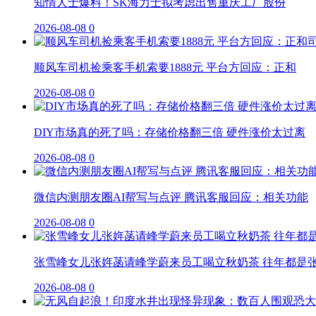
知情人士爆料！SK海力士拟考虑出售重庆工厂股份
2026-08-08
0
顺风车司机捡乘客手机索要1888元 平台方回应：正和
2026-08-08
0
DIY市场真的死了吗：存储价格翻三倍 硬件涨价太过离
2026-08-08
0
微信内测朋友圈AI帮写与点评 腾讯客服回应：相关功能
2026-08-08
0
张雪峰女儿张姩菡请峰学蔚来员工喝立秋奶茶 往年都是
2026-08-08
0