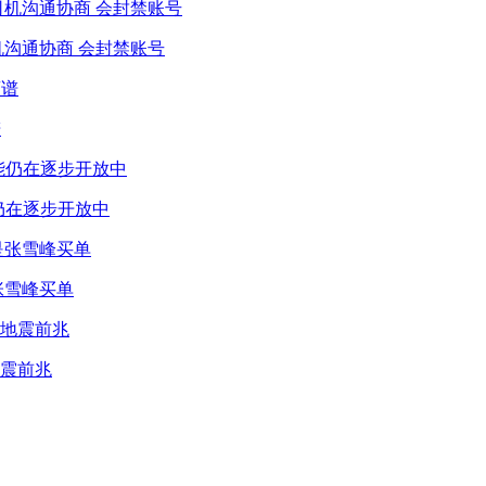
机沟通协商 会封禁账号
谱
仍在逐步开放中
张雪峰买单
震前兆