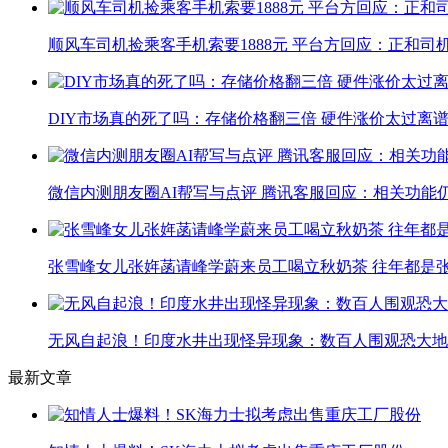
顺风车司机捡乘客手机索要1888元 平台方回应：正和司
DIY市场真的死了吗：存储价格翻三倍 硬件涨价太过离
微信内测朋友圈AI帮写与点评 腾讯客服回应：相关功能
张雪峰女儿张姩菡请峰学蔚来员工喝立秋奶茶 往年都是
无风自起浪！印度水井出现怪异现象：数百人围观恐大地
最新文章