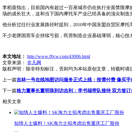
李稻葵指出，目前国内有超过一百座城市仍在执行全面禁限摩
场的成长壮大，这和当下国内摩托车产业已经具备的顶尖制造
他分析过往行业发展路径时提到，2010年中国东盟自贸区摩
不少老牌国营车企持续亏损，民营制造企业基础薄弱，核心技
本文地址：
http://www.ffjcw.com/43006.html
文章来源：
非凡网
版权声明：
除非特别标注，否则均为本站原创文章，转载时请
上一篇
吉林一号在线地图访问服务正式上线：按需付费 像买手
下一篇
格力董事长董明珠到访吉利：李书福带队接待 双方签订
相关文章
知情人士爆料！SK海力士拟考虑出售重庆工厂股份