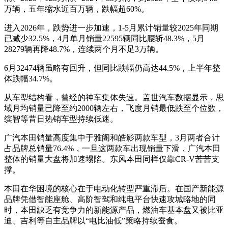
万辆，五年缩水近百万辆，跌幅超60%。
进入2026年，跌势进一步加速，1-5月累计销量较2025年同期
已减少32.5%，4月单月销量22595辆同比腰斩48.3%，5月
28279辆再降48.7%，连续两个月不足3万辆。
6月32474辆虽略有回升，但同比跌幅仍高达44.5%，上半年整
体跌幅34.7%。
从车型结构看，曾经的神车集体失速。盖世汽车数据显示，思
域月均销量已降至约2000辆左右，飞度月销最低跌至个位数，
缤智等昔日热销车型持续低迷。
广汽本田销量高度集中于雅阁和皓影两款车型，3月两者合计
占品牌总销量76.4%，一旦这两款车出现销量下滑，广汽本田
整体的销量大盘将加速塌陷。东风本田同样仅靠CR-V苦苦支
撑。
本田在华困境的核心在于电动化转型严重滞后。在国产新能源
品牌凭借智能座舱、高阶智驾和纯电平台快速攻城略地的同
时，本田缺乏有竞争力的新能源产品，燃油车基本盘又被比亚
迪、吉利等自主品牌以“电比油低”策略持续蚕食。