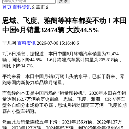
搜 索
首页
百科资讯
文章正文
思域、飞度、雅阁等神车都卖不动！本田
中国6月销量32474辆 大跌44.5%
非凡网
百科资讯
2026-07-06 15:16:40
6
7月6日消息，据报道，本田中国6月终端汽车销量为32,474
辆，同比下降44.5%；1-6月终端汽车累计销量为205,818辆，
同比下降34.7%。
平均来看，本田中国月销3万辆出头的水平，已低于蔚来、零
跑等国内新势力单品牌月销量。
而曾经的本田是中国市场的“销量印钞机”。2020年本田在华销
量达到162.7万辆的历史巅峰，思域、飞度、雅阁、CR-V等车
型各自细分市场称王称霸，思域月销动辄两三万辆，飞度长期
霸占小型车销冠。
然而此后销量连续五年下滑：2021年156万辆、2022年137万
辆、2023年123万辆、2024年85万辆，到2025年全年仅剩64.5