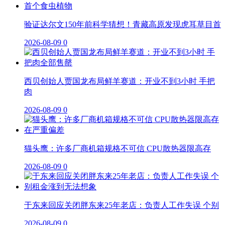
验证达尔文150年前科学猜想！青藏高原发现虎耳草目首
2026-08-09
0
西贝创始人贾国龙布局鲜羊赛道：开业不到3小时 手把
肉
2026-08-09
0
猫头鹰：许多厂商机箱规格不可信 CPU散热器限高存
2026-08-09
0
于东来回应关闭胖东来25年老店：负责人工作失误 个别
2026-08-09
0