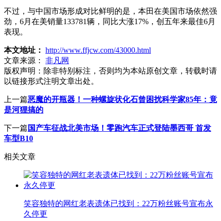
不过，与中国市场形成对比鲜明的是，本田在美国市场依然强
劲，6月在美销量133781辆，同比大涨17%，创五年来最佳6月
表现。
本文地址：
http://www.ffjcw.com/43000.html
文章来源：
非凡网
版权声明：
除非特别标注，否则均为本站原创文章，转载时请
以链接形式注明文章出处。
上一篇
恶魔的开瓶器！一种螺旋状化石曾困扰科学家85年：竟
是河狸搞的
下一篇
国产车征战北美市场！零跑汽车正式登陆墨西哥 首发
车型B10
相关文章
笑容独特的网红老表遗体已找到：22万粉丝账号宣布永
久停更