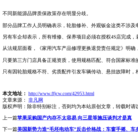
不同新能源品牌质保政策存在明显分歧。
部分品牌工作人员明确表示，轮胎修补、外观钣金这类不涉及
另有车企却表示，所有维修、保养项目必须在授权4S店完成
从法规层面看，《家用汽车产品修理更换退货责任规定》明确
只要第三方门店具备正规资质，使用规格匹配、符合国家标准
只有因轮胎规格不符、劣质配件引发车辆传动、悬挂故障时，
本文地址：
http://www.ffjcw.com/42953.html
文章来源：
非凡网
版权声明：
除非特别标注，否则均为本站原创文章，转载时请
上一篇
苹果采购国产内存不太容易 向三星等施压谈判才是真
下一篇
美国新势力造“毛坯电动车”反击价格战：车窗手摇、车