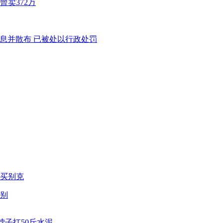
卖372万
别