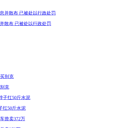
息并散布 已被处以行政处罚
别克
子扛50斤水泥