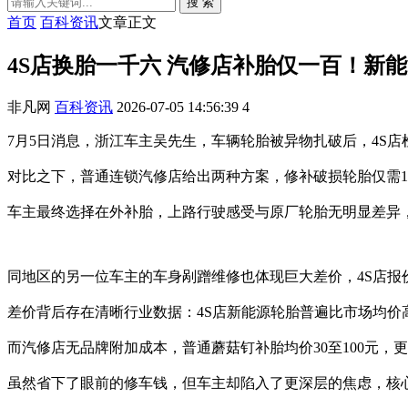
搜 索
首页
百科资讯
文章正文
4S店换胎一千六 汽修店补胎仅一百！新
非凡网
百科资讯
2026-07-05 14:56:39
4
7月5日消息，浙江车主吴先生，车辆轮胎被异物扎破后，4S店
对比之下，普通连锁汽修店给出两种方案，修补破损轮胎仅需1
车主最终选择在外补胎，上路行驶感受与原厂轮胎无明显差异
同地区的另一位车主的车身剐蹭维修也体现巨大差价，4S店报价
差价背后存在清晰行业数据：4S店新能源轮胎普遍比市场均价
而汽修店无品牌附加成本，普通蘑菇钉补胎均价30至100元，
虽然省下了眼前的修车钱，但车主却陷入了更深层的焦虑，核