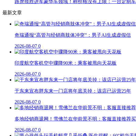
路虎揽胜进军豪华车领域！称价格没有上限：一台定制车曾
最新文章
奇瑞通报“高管与经销商肢体冲突”：男子AI生成虚假信
2026-08-07
0
印度航空客机空中骤降90米：乘客被甩向天花板
2026-08-07
0
于东来宣布胖东来一门店将年底关掉：该店已运营25年
2026-08-07
0
多地经销商退网！雪佛兰在华前景不明：客服直接推荐买
2026-08-07
0