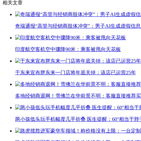
相关文章
奇瑞通报“高管与经销商肢体冲突”：男子AI生成虚假信
印度航空客机空中骤降90米：乘客被甩向天花板
于东来宣布胖东来一门店将年底关掉：该店已运营25年
多地经销商退网！雪佛兰在华前景不明：客服直接推荐买
两小孩低头玩手机幅度几乎折叠 医生提醒：60°相当于脖