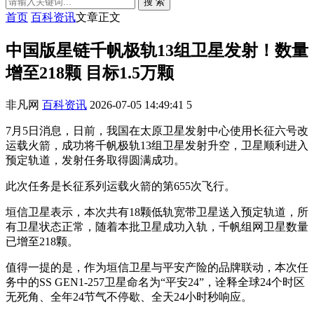
搜 索
首页
百科资讯
文章正文
中国版星链千帆极轨13组卫星发射！数量
增至218颗 目标1.5万颗
非凡网
百科资讯
2026-07-05 14:49:41
5
7月5日消息，日前，我国在太原卫星发射中心使用长征六号改
运载火箭，成功将千帆极轨13组卫星发射升空，卫星顺利进入
预定轨道，发射任务取得圆满成功。
此次任务是长征系列运载火箭的第655次飞行。
垣信卫星表示，本次共有18颗低轨宽带卫星送入预定轨道，所
有卫星状态正常，随着本批卫星成功入轨，千帆组网卫星数量
已增至218颗。
值得一提的是，作为垣信卫星与平安产险的品牌联动，本次任
务中的SS GEN1-257卫星命名为“平安24”，诠释全球24个时区
无死角、全年24节气不停歇、全天24小时秒响应。