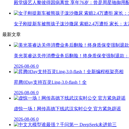
殿堂级艺人黎彼得因病离世 享年76岁：曾是周星驰御用
女子刚提新车被熊孩子泼沙撒尿 索赔2.4万遭拒 家长：太
最新文章
美光英睿达关停消费业务后翻脸！终身质保变强制退款：
2026-08-06
0
昇腾0Day支持百灵Ling-3.0-flash！全
2026-08-06
0
虚惊一场！网传高德下线武汉实时公交 官方紧急辟谣
2026-08-06
0