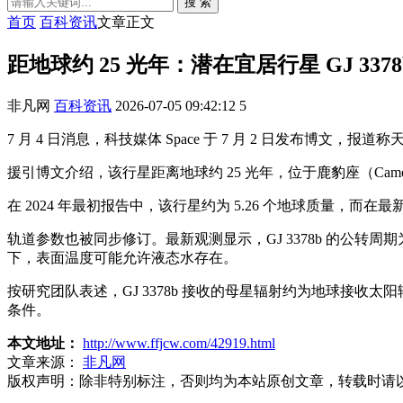
搜 索
首页
百科资讯
文章正文
距地球约 25 光年：潜在宜居行星 GJ 3378
非凡网
百科资讯
2026-07-05 09:42:12
5
7 月 4 日消息，科技媒体 Space 于 7 月 2 日发布博
援引博文介绍，该行星距离地球约 25 光年，位于鹿豹座（Camelopard
在 2024 年最初报告中，该行星约为 5.26 个地球质量，而在最
轨道参数也被同步修订。最新观测显示，GJ 3378b 的公转
下，表面温度可能允许液态水存在。
按研究团队表述，GJ 3378b 接收的母星辐射约为地球接
条件。
本文地址：
http://www.ffjcw.com/42919.html
文章来源：
非凡网
版权声明：
除非特别标注，否则均为本站原创文章，转载时请