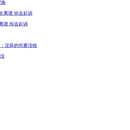
配角
离谱 你去起诉
没