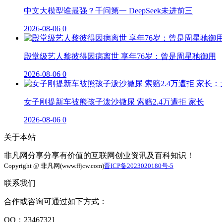
中文大模型谁最强？千问第一 DeepSeek未进前三
2026-08-06
0
殿堂级艺人黎彼得因病离世 享年76岁：曾是周星驰御用
2026-08-06
0
女子刚提新车被熊孩子泼沙撒尿 索赔2.4万遭拒 家长
2026-08-06
0
关于本站
非凡网分享分享有价值的互联网创业资讯及百科知识！
Copyright @ 非凡网(www.ffjcw.com)
晋ICP备2023020180号-5
联系我们
合作或咨询可通过如下方式：
QQ：23467321