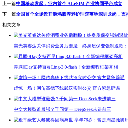
上一篇
中国移动发起，业内首个 AI-eSIM 产业协同平台成立
下一篇
全国首个全场景开源鸿蒙养老护理院落地深圳龙岗，支
相关文章
美光英睿达关停消费业务后翻脸！终身质保变强制退款：
昇腾0Day支持百灵Ling-3.0-flash！全新编程框架亮相
虚惊一场！网传高德下线武汉实时公交 官方紧急辟谣
中文大模型谁最强？千问第一 DeepSeek未进前三