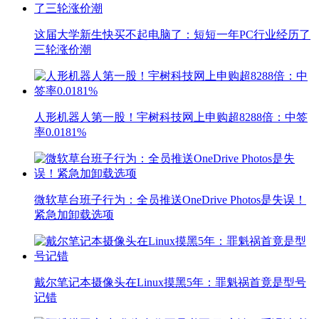
这届大学新生快买不起电脑了：短短一年PC行业经历了
三轮涨价潮
人形机器人第一股！宇树科技网上申购超8288倍：中签
率0.0181%
微软草台班子行为：全员推送OneDrive Photos是失误！
紧急加卸载选项
戴尔笔记本摄像头在Linux摸黑5年：罪魁祸首竟是型号
记错