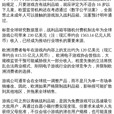
始规定，只要游戏含有战利品箱，就应评定为不适合 16 岁以
下儿童。欧盟监管机构还在考虑通过《数字公平法案》，全面
禁止未成年人可以接触的游戏加入战利品箱。法案预计明年通
过。
标普全球研究数据显示，战利品箱等随机付费机制去年为全球
游戏公司带来 230 亿美元（注：现汇率约合 1563.14 亿元人民
币）收入，已经成为推动行业增长的重要来源。
欧洲消费者每年在游戏内内容上的支出约为 120 亿美元（现汇
率约合 815.55 亿元人民币）。欧洲电子游戏协会曾指出，大
规模监管干预可能威胁很大一部分收入。程度失衡的立法将扰
乱合法商业模式、削弱电子游戏行业的全球竞争力，并限制欧
洲消费者的选择。
游戏公司通常会在全球统一调整产品，而不是只为单一市场单
独修改。因此，欧洲如果严格限制战利品箱，影响很可能扩散
到其他地区，并拖累全球销售。
游戏公司之所以青睐战利品箱，是因为免费游戏可以迅速吸引
大批用户，再通过自愿小额付费实现变现。但要求未成年人先
获得父母批准，不仅会缩小游戏的潜在用户规模，也可能直接