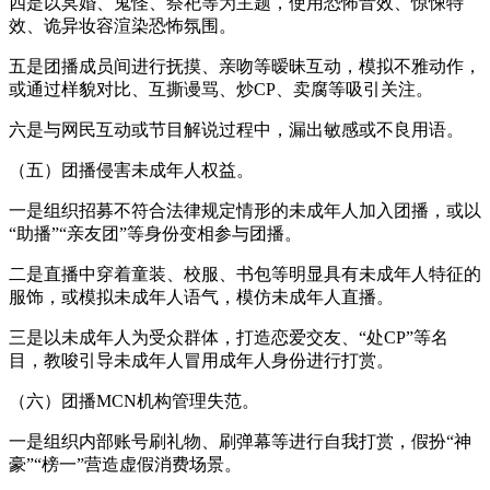
四是以冥婚、鬼怪、祭祀等为主题，使用恐怖音效、惊悚特
效、诡异妆容渲染恐怖氛围。
五是团播成员间进行抚摸、亲吻等暧昧互动，模拟不雅动作，
或通过样貌对比、互撕谩骂、炒CP、卖腐等吸引关注。
六是与网民互动或节目解说过程中，漏出敏感或不良用语。
（五）团播侵害未成年人权益。
一是组织招募不符合法律规定情形的未成年人加入团播，或以
“助播”“亲友团”等身份变相参与团播。
二是直播中穿着童装、校服、书包等明显具有未成年人特征的
服饰，或模拟未成年人语气，模仿未成年人直播。
三是以未成年人为受众群体，打造恋爱交友、“处CP”等名
目，教唆引导未成年人冒用成年人身份进行打赏。
（六）团播MCN机构管理失范。
一是组织内部账号刷礼物、刷弹幕等进行自我打赏，假扮“神
豪”“榜一”营造虚假消费场景。