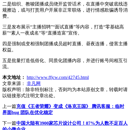
二是组织、教唆团播成员绕开监管话术，在直播中突破底线违
规擦边，或与打赏用户开展非正常联络，进行情感欺骗诱导消
费。
三是发布展示“主播招聘”“面试直播”等内容，打造“零基础高
薪”“素人一夜成名”等“直播造富”宣传。
四是强制或变相强制团播成员超时直播、昼夜连播，侵害主播
权益。
五是批量打造低俗化、同质化团播内容，并进行账号间相互引
流。
本文地址：
http://www.ffjcw.com/42745.html
文章来源：
非凡网
版权声明：
除非特别标注，否则均为本站原创文章，转载时请
以链接形式注明文章出处。
上一篇
充值《王者荣耀》变成《洛克王国》 腾讯客服：临时
界面bug 团队在优化稳定
下一篇
中国大陆有3900家芯片设计公司！87%为人数不足百人
的小微企业