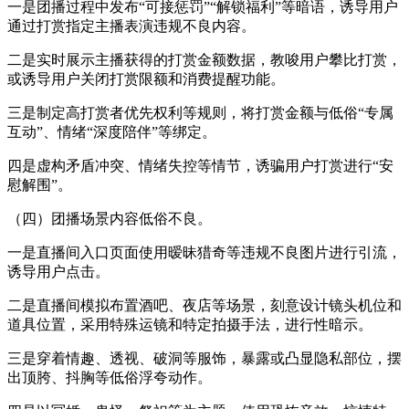
一是团播过程中发布“可接惩罚”“解锁福利”等暗语，诱导用户
通过打赏指定主播表演违规不良内容。
二是实时展示主播获得的打赏金额数据，教唆用户攀比打赏，
或诱导用户关闭打赏限额和消费提醒功能。
三是制定高打赏者优先权利等规则，将打赏金额与低俗“专属
互动”、情绪“深度陪伴”等绑定。
四是虚构矛盾冲突、情绪失控等情节，诱骗用户打赏进行“安
慰解围”。
（四）团播场景内容低俗不良。
一是直播间入口页面使用暧昧猎奇等违规不良图片进行引流，
诱导用户点击。
二是直播间模拟布置酒吧、夜店等场景，刻意设计镜头机位和
道具位置，采用特殊运镜和特定拍摄手法，进行性暗示。
三是穿着情趣、透视、破洞等服饰，暴露或凸显隐私部位，摆
出顶胯、抖胸等低俗浮夸动作。