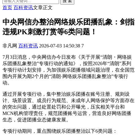
搜 索
首页
百科资讯
文章正文
中央网信办整治网络娱乐团播乱象：剑指
违规PK刺激打赏等6类问题！
非凡网
百科资讯
2026-07-03 14:50:38
7
7月3日消息，中央网信办今日发布《关于开展“清朗・网络娱
乐团播乱象整治”专项行动的通知》，按照2026年“清朗”系列
专项行动计划安排，为加强娱乐团播领域问题治理，在全国范
围内开展为期2个月的“清朗·网络娱乐团播乱象整治”专项行
动。
通过开展专项行动，集中整治娱乐团播在账号注册、规则设
计、场景设置、成员行为规范、未成年人网络保护等方面存在
的突出问题，通过处置处罚和公开曝光，压实相关平台和
MCN机构管理责任，规范团播账号运营，营造良好网络团播
生态，促进团播业态健康发展。
专项行动期间，重点围绕娱乐团播整治以下6类问题：