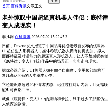
搜 索
首页
百科资讯
文章正文
老外惊叹中国超逼真机器人伴侣：底特律
变人成现实！
非凡网
百科资讯
2026-07-02 15:22:45
3
日前，Dexerto发文报道了中国品牌优必选最新发布的优世界
U1超仿生人形机器人，媒体称该机器人拥有仿真皮肤、拟人
面部特征及对话能力的超逼真人形机器人，让人不禁感叹类似
《底特律：变人》科幻作品中的场景正一步步走向现实。
据优必选介绍，U1机器人拥有88个自由度，专用颈部结构可
复现高达90%的人类基本动作。
它还能识别超过20种情绪状态、记住过往对话内容，且无需唤
醒即可自然回应。
就像《底特律：变人》中的康纳和卡拉，只不过少了那些仿生
人侦探的剧情。