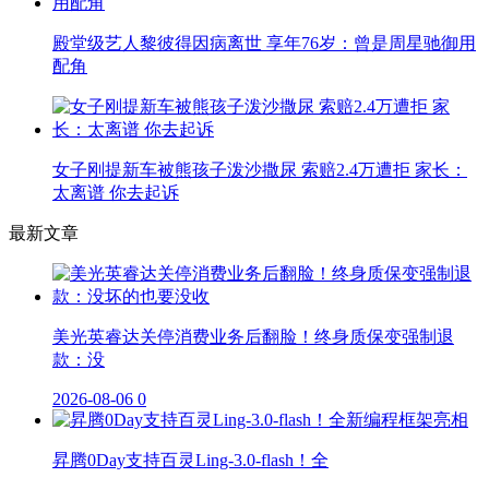
殿堂级艺人黎彼得因病离世 享年76岁：曾是周星驰御用
配角
女子刚提新车被熊孩子泼沙撒尿 索赔2.4万遭拒 家长：
太离谱 你去起诉
最新文章
美光英睿达关停消费业务后翻脸！终身质保变强制退
款：没
2026-08-06
0
昇腾0Day支持百灵Ling-3.0-flash！全