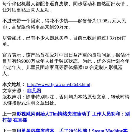
每个伴侣机器人都配备逼真皮肤、同步唇动和自然面部表情，
让对话更贴近真人互动。
不过想带一个回家，得花不少钱——起售价为11.98万元人民
币，高配版价格更高来到99万元。
尽管如此，已有不少人愿意买单，目前已收到超过1.3万份订
单。
官方表示，该产品旨在应对中国日益严重的孤独问题，据估计
目前有约9000万成年人处于独居状态。为此，优必选计划今年
向老年人、儿童及困难家庭等群体捐赠100台定制人形机器
人。
本文地址：
http://www.ffjcw.com/42643.html
文章来源：
非凡网
版权声明：
除非特别标注，否则均为本站原创文章，转载时请
以链接形式注明文章出处。
上一篇
影视飓风创始人Tim情绪失控险动手 工作人员劝和：别
打架 在直播
下一篇
用单条内存省成本、丢了20%性能！Steam Machine实