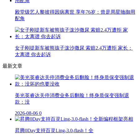
殿堂级艺人黎彼得因病离世 享年76岁：曾是周星驰御用
配角
女子刚提新车被熊孩子泼沙撒尿 索赔2.4万遭拒 家长：
太离谱 你去起诉
最新文章
美光英睿达关停消费业务后翻脸！终身质保变强制退
款：没
2026-08-06
0
昇腾0Day支持百灵Ling-3.0-flash！全