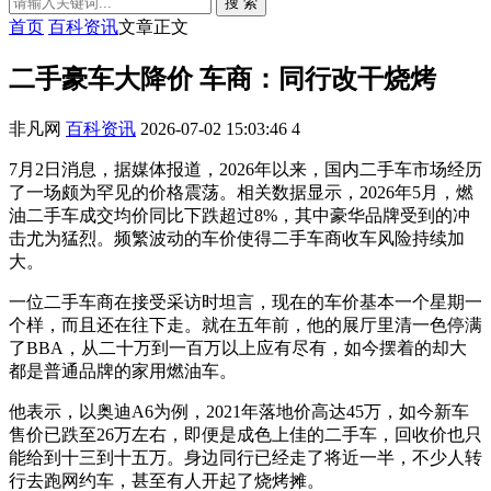
搜 索
首页
百科资讯
文章正文
二手豪车大降价 车商：同行改干烧烤
非凡网
百科资讯
2026-07-02 15:03:46
4
7月2日消息，据媒体报道，2026年以来，国内二手车市场经历
了一场颇为罕见的价格震荡。相关数据显示，2026年5月，燃
油二手车成交均价同比下跌超过8%，其中豪华品牌受到的冲
击尤为猛烈。频繁波动的车价使得二手车商收车风险持续加
大。
一位二手车商在接受采访时坦言，现在的车价基本一个星期一
个样，而且还在往下走。就在五年前，他的展厅里清一色停满
了BBA，从二十万到一百万以上应有尽有，如今摆着的却大
都是普通品牌的家用燃油车。
他表示，以奥迪A6为例，2021年落地价高达45万，如今新车
售价已跌至26万左右，即便是成色上佳的二手车，回收价也只
能给到十三到十五万。身边同行已经走了将近一半，不少人转
行去跑网约车，甚至有人开起了烧烤摊。