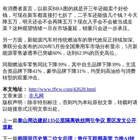
有消费者直言，以前买BBA图的就是开三年还能卖个好价
钱，可现在新车都直接打七折了，二手车还能值几个钱？今天
降五万，明天还会不会再降五万？现在入手会不会被当成韭
菜？这种观望情绪一旦在市场蔓延，销量只会进一步承压。
另一方面，新能源汽车对传统燃油车的替代效应正持续加深。
乘联分会发布的2026年5月份全国乘用车市场分析显示，5月新
能源零售渗透率已突破60%，达到62.9%的历史高位。
同期燃油车零售同比下降39%，其中自主品牌下降39%，主流
合资品牌下降41%，豪华品牌下降31%，均受到高油价与消费
转型的双重冲击。
本文地址：
http://www.ffjcw.com/42628.html
文章来源：
非凡网
版权声明：
除非特别标注，否则均为本站原创文章，转载时请
以链接形式注明文章出处。
上一篇
泰山周边建起135公里隔离铁丝网引争议 景区发文公开
道歉
下一篇
韩国迎历史第二位女总理：曾任互联网高管 力推AI转