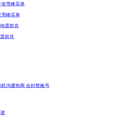
张雪峰买单
震前兆