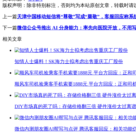
版权声明：
除非特别标注，否则均为本站原创文章，转载时请
上一篇
天津中国移动短信将“尊敬”写成“奠敬”，客服回应称
下一篇
微信公众号推出 AI 分身能力：率先向医院开放，不用
相关文章
知情人士爆料！SK海力士拟考虑出售重庆工厂股份
顺风车司机捡乘客手机索要1888元 平台方回应：正和司
DIY市场真的死了吗：存储价格翻三倍 硬件涨价太过离
微信内测朋友圈AI帮写与点评 腾讯客服回应：相关功能