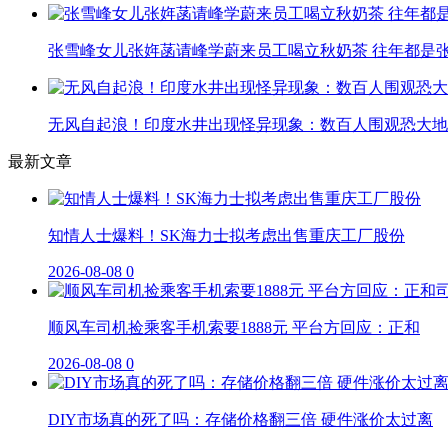
张雪峰女儿张姩菡请峰学蔚来员工喝立秋奶茶 往年都是
无风自起浪！印度水井出现怪异现象：数百人围观恐大地
最新文章
知情人士爆料！SK海力士拟考虑出售重庆工厂股份
2026-08-08
0
顺风车司机捡乘客手机索要1888元 平台方回应：正和
2026-08-08
0
DIY市场真的死了吗：存储价格翻三倍 硬件涨价太过离