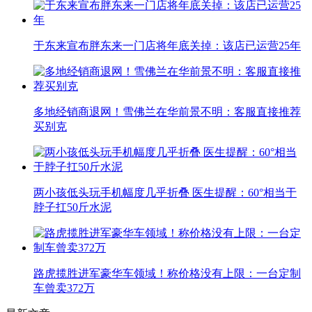
于东来宣布胖东来一门店将年底关掉：该店已运营25年
多地经销商退网！雪佛兰在华前景不明：客服直接推荐
买别克
两小孩低头玩手机幅度几乎折叠 医生提醒：60°相当于
脖子扛50斤水泥
路虎揽胜进军豪华车领域！称价格没有上限：一台定制
车曾卖372万