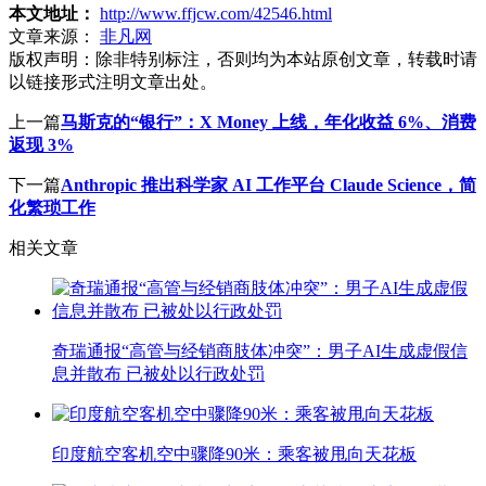
本文地址：
http://www.ffjcw.com/42546.html
文章来源：
非凡网
版权声明：
除非特别标注，否则均为本站原创文章，转载时请
以链接形式注明文章出处。
上一篇
马斯克的“银行”：X Money 上线，年化收益 6%、消费
返现 3%
下一篇
Anthropic 推出科学家 AI 工作平台 Claude Science，简
化繁琐工作
相关文章
奇瑞通报“高管与经销商肢体冲突”：男子AI生成虚假信
息并散布 已被处以行政处罚
印度航空客机空中骤降90米：乘客被甩向天花板