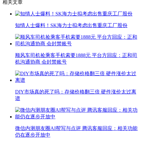
相关文章
知情人士爆料！SK海力士拟考虑出售重庆工厂股份
顺风车司机捡乘客手机索要1888元 平台方回应：正和司
机沟通协商 会封禁账号
DIY市场真的死了吗：存储价格翻三倍 硬件涨价太过离
谱
微信内测朋友圈AI帮写与点评 腾讯客服回应：相关功能
仍在逐步开放中