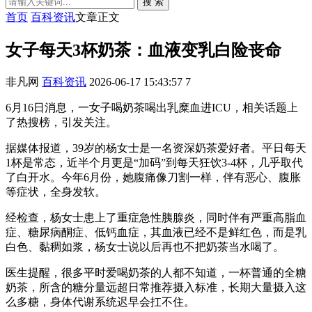
搜 索
首页
百科资讯
文章正文
女子每天3杯奶茶：血液变乳白险丧命
非凡网
百科资讯
2026-06-17 15:43:57
7
6月16日消息，一女子喝奶茶喝出乳糜血进ICU，相关话题上
了热搜榜，引发关注。
据媒体报道，39岁的杨女士是一名资深奶茶爱好者。平日每天
1杯是常态，近半个月更是“加码”到每天狂饮3-4杯，几乎取代
了白开水。今年6月份，她腹痛像刀割一样，伴有恶心、腹胀
等症状，全身发软。
经检查，杨女士患上了重症急性胰腺炎，同时伴有严重高脂血
症、糖尿病酮症、低钙血症，其血液已经不是鲜红色，而是乳
白色、黏稠如浆，杨女士说以后再也不把奶茶当水喝了。
医生提醒，很多平时爱喝奶茶的人都不知道，一杯普通的全糖
奶茶，所含的糖分量远超日常推荐摄入标准，长期大量摄入这
么多糖，身体代谢系统迟早会扛不住。