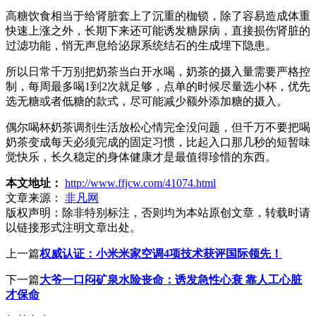
高糖饮食相当于给肾脏套上了沉重的枷锁，除了容易造成体重
快速上涨之外，长期下来还可能诱发糖尿病，直接损伤肾脏的
过滤功能，悄无声息给泌尿系统结石的生成埋下隐患。
所以日常千万别把奶茶当白开水喝，奶茶的摄入量需要严格控
制，每周最多喝1到2次就足够，点单的时候尽量选小杯，优先
选无糖或者低糖的款式，尽可能减少额外添加糖的摄入。
偶尔喝杯奶茶调剂生活放松心情完全没问题，但千万不要把喝
奶茶变成每天必须完成的固定习惯，比起入口那几秒的短暂味
觉快乐，长久稳定的身体健康才是最值得珍惜的东西。
本文地址：
http://www.ffjcw.com/41074.html
文章来源：
非凡网
版权声明：
除非特别标注，否则均为本站原创文章，转载时请
以链接形式注明文章出处。
上一篇
权威认证：小米米家空调4项技术获评国际领先！
下一篇
大爷一口闷矿泉水险丧命：诱发急性心衰 靠人工心脏
才保命