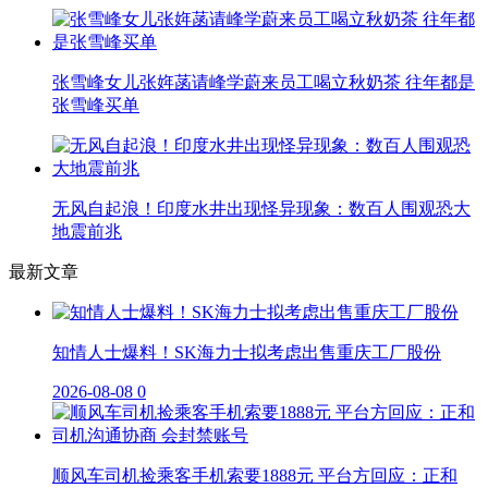
张雪峰女儿张姩菡请峰学蔚来员工喝立秋奶茶 往年都是
张雪峰买单
无风自起浪！印度水井出现怪异现象：数百人围观恐大
地震前兆
最新文章
知情人士爆料！SK海力士拟考虑出售重庆工厂股份
2026-08-08
0
顺风车司机捡乘客手机索要1888元 平台方回应：正和