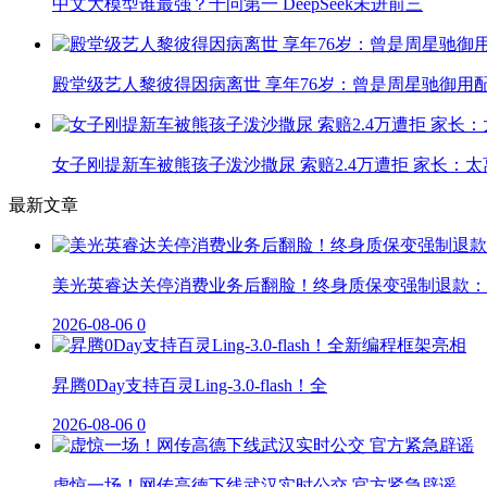
中文大模型谁最强？千问第一 DeepSeek未进前三
殿堂级艺人黎彼得因病离世 享年76岁：曾是周星驰御用
女子刚提新车被熊孩子泼沙撒尿 索赔2.4万遭拒 家长：太
最新文章
美光英睿达关停消费业务后翻脸！终身质保变强制退款：
2026-08-06
0
昇腾0Day支持百灵Ling-3.0-flash！全
2026-08-06
0
虚惊一场！网传高德下线武汉实时公交 官方紧急辟谣