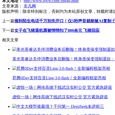
本文地址：
http://www.ffjcw.com/38846.html
文章来源：
非凡网
版权声明：
除非特别标注，否则均为本站原创文章，转载时请
上一篇
接到陌生电话千万别先开口！仅5秒声音就能被AI复制 已
下一篇
女子在飞猪退机票被悄悄扣了800余元 飞猪回应
相关文章
美光英睿达关停消费业务后翻脸！终身质保变强制退款：
昇腾0Day支持百灵Ling-3.0-flash！全新编程框架亮相
虚惊一场！网传高德下线武汉实时公交 官方紧急辟谣