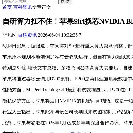
搜 索
首页
百科资讯
文章正文
自研算力扛不住！苹果Siri换芯NVIDIA Black
非凡网
百科资讯
2026-06-04 19:32:35
7
6月4日消息，据报道，苹果将对Siri进行重大算力架构调整，部分复杂
苹果原本规划本地端侧加私有云双轨运行，但自有算力难以支
特别是Siri新增长文本总结、多模态问答等高算力功能后，自
苹果将通过谷歌云调用B200集群。B200是英伟达旗舰级数据中心GP
性能方面，MLPerf Training v4.1最新测试数据显示，B2
隐私保护方面，苹果将启用NVIDIA的机密计算功能。这是一
行业人士指出，苹果此举与该公司长期以来试图控制其产品所有
此外，苹果与谷歌在2026年1月达成多年期深度合作协议。苹果可