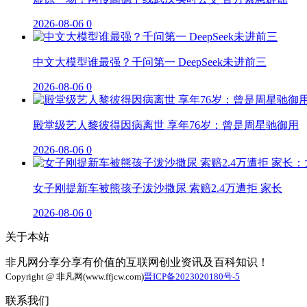
2026-08-06
0
中文大模型谁最强？千问第一 DeepSeek未进前三
2026-08-06
0
殿堂级艺人黎彼得因病离世 享年76岁：曾是周星驰御用
2026-08-06
0
女子刚提新车被熊孩子泼沙撒尿 索赔2.4万遭拒 家长
2026-08-06
0
关于本站
非凡网分享分享有价值的互联网创业资讯及百科知识！
Copyright @ 非凡网(www.ffjcw.com)
晋ICP备2023020180号-5
联系我们