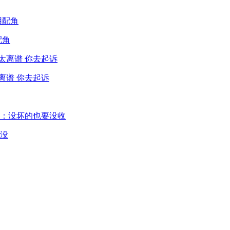
配角
离谱 你去起诉
没