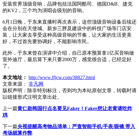
安装世界顶级音响，品牌包括法国阿酷司、德国D&B、捷克
的KV2，三个均为演唱会级别的音响。
6月1日晚，于东来直播时再次表示，这些顶级音响设备后续还
会在分别在天使城、新乡三胖及建设中的科技广场等门店安
装，让大家去享受这种高级音响的节奏，让大家的生活更美
好，不过首先要协调好，不能影响市民。
此外，于东来曾在演讲中介绍，自己原本预算拿1亿买音响做
室外迪厅，最后算下来只要2000万，感觉很合适，已经定好
了。
本文地址：
http://www.ffjcw.com/38827.html
文章来源：
非凡网
版权声明：
除非特别标注，否则均为本站原创文章，转载时请
以链接形式注明文章出处。
上一篇
黄仁勋韩国行点名要见Faker！Faker想让老黄请吃炸
鸡
下一篇
央视提醒高考物品清单：严查智能手机/手表/眼镜 带入
考场就算作弊