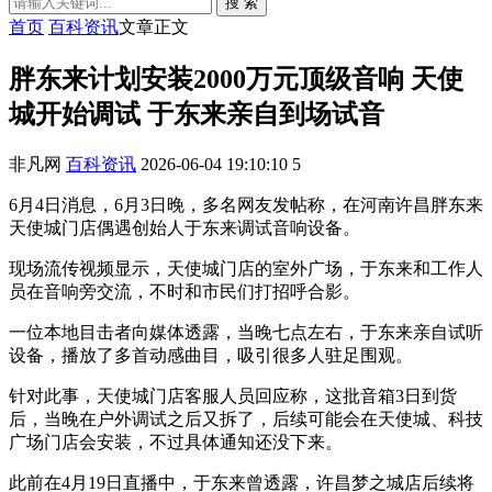
搜 索
首页
百科资讯
文章正文
胖东来计划安装2000万元顶级音响 天使
城开始调试 于东来亲自到场试音
非凡网
百科资讯
2026-06-04 19:10:10
5
6月4日消息，6月3日晚，多名网友发帖称，在河南许昌胖东来
天使城门店偶遇创始人于东来调试音响设备。
现场流传视频显示，天使城门店的室外广场，于东来和工作人
员在音响旁交流，不时和市民们打招呼合影。
一位本地目击者向媒体透露，当晚七点左右，于东来亲自试听
设备，播放了多首动感曲目，吸引很多人驻足围观。
针对此事，天使城门店客服人员回应称，这批音箱3日到货
后，当晚在户外调试之后又拆了，后续可能会在天使城、科技
广场门店会安装，不过具体通知还没下来。
此前在4月19日直播中，于东来曾透露，许昌梦之城店后续将