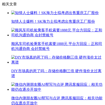
相关文章
知情人士爆料！SK海力士拟考虑出售重庆工厂股份
顺风车司机捡乘客手机索要1888元 平台方回应：正和司
机沟通协商 会封禁账号
DIY市场真的死了吗：存储价格翻三倍 硬件涨价太过离
谱
微信内测朋友圈AI帮写与点评 腾讯客服回应：相关功能
仍在逐步开放中