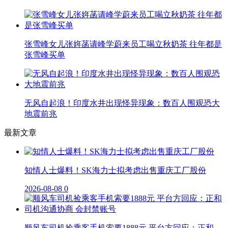
张雪峰女儿张姩菡请峰学蔚来员工喝立秋奶茶 往年都是
张雪峰买单
无风自起浪！印度水井出现怪异现象：数百人围观恐大
地震前兆
最新文章
知情人士爆料！SK海力士拟考虑出售重庆工厂股份
2026-08-08
0
顺风车司机捡乘客手机索要1888元 平台方回应：正和