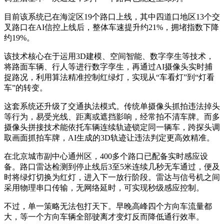
目前该系统已在海淀区19个路口上线，其中四道口地区13个交
叉路口在AI信控上线后，整体车速提升约21%，拥堵指数下降
约19%。
该技术核心在于运用3D建模、空间智能、数字孪生等技术，
将路面车辆、行人等进行数字孪生，再通过AI摄像头实时捕
捉路况，利用算法精准控制红绿灯，实现从“车看灯”到“灯看
车”的转变。
这套系统还升级了交通执法模式。传统单摄像头抓拍违法掉头
等行为，易受光线、距离或遮挡影响，经常拍不清车牌。而多
摄像头拼接技术能依托车辆连续轨迹锁定同一辆车，跨探头调
取画面抓拍车牌，AI生成的3D轨迹让违法判定更高效精准。
在北京城市副中心通州区，400多个路口已配备实时感应设
备。路口雷达检测到停止线后3至5米连续几秒无车通过，便及
时将绿灯切换为红灯，进入下一放行阶段。雷达与信号机之间
采用物理串口传输，无网络延时，可实现秒级感应控制。
不过，单一策略无法包打天下。早晚高峰四个方向车流量都
大，等一个方向车辆全部驶离才变灯反而降低通行效率。