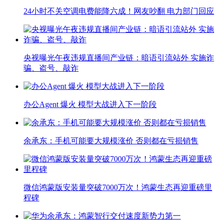
24小时不关空调电费能降六成！网友吵翻 电力部门回应
央视曝光午夜违规直播间产业链：暗语引流站外 实施诈
骗、盗号、敲诈
办公Agent 爆火 模型大战进入下一阶段
余承东：手机可能要大规模涨价 否则都在亏损销售
微信鸿蒙版安装量突破7000万次！鸿蒙生态再迎重磅里
程碑