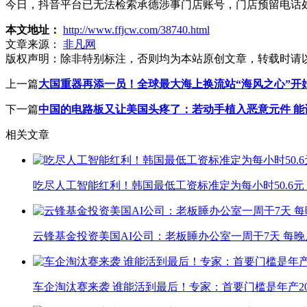
今日，抖音平台已无法检索承德涉事门店账号，门店预留电话
本文地址：
http://www.ffjcw.com/38740.html
文章来源：
非凡网
版权声明：
除非特别标注，否则均为本站原创文章，转载时请
上一篇
大国重器再添一员！全球最大海上换流站“海风之心”开
下一篇
中国的电路板又让美国头疼了：若动手植入恶意元件 能
相关文章
吃尽人工智能红利！韩国最低工资标准定为每小时50.6元
云锋基金投资美国AI公司：老板睡办公室一周干7天 每晚
车企淘汰赛来袭 谁能活到最后！专家：首要门槛是年产20