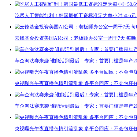
吃尽人工智能红利！韩国最低工资标准定为每小时50.6元
云锋基金投资美国AI公司：老板睡办公室一周干7天 每晚
车企淘汰赛来袭 谁能活到最后！专家：首要门槛是年产20
央视曝光午夜直播色情引流乱象 多平台回应：不会包庇
车企淘汰赛来袭 谁能活到最后！专家：首要门槛是年产20
央视曝光午夜直播色情引流乱象 多平台回应：不会包庇