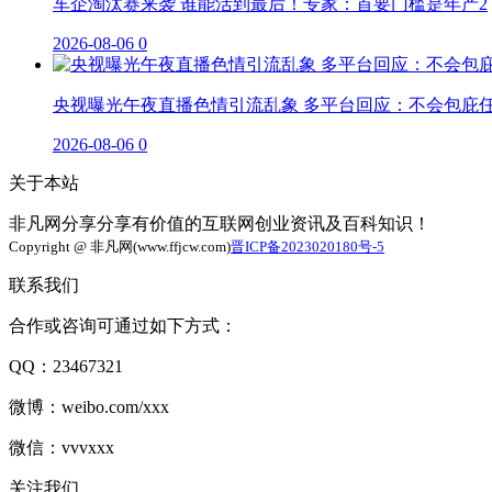
车企淘汰赛来袭 谁能活到最后！专家：首要门槛是年产2
2026-08-06
0
央视曝光午夜直播色情引流乱象 多平台回应：不会包庇
2026-08-06
0
关于本站
非凡网分享分享有价值的互联网创业资讯及百科知识！
Copyright @ 非凡网(www.ffjcw.com)
晋ICP备2023020180号-5
联系我们
合作或咨询可通过如下方式：
QQ：23467321
微博：weibo.com/xxx
微信：vvvxxx
关注我们