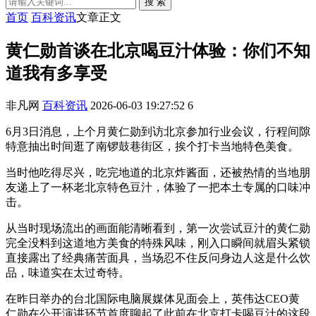
搜 索
首页
百科资讯
文章正文
黄仁勋首谈在北京喝豆汁体验：你们不知
道我有多享受
非凡网
百科资讯
2026-06-03 19:27:52
6
6月3日消息，上个月黄仁勋到访北京参加行业会议，行程间隙
特意抽出时间逛了南锣鼓巷街区，挨个打卡当地特色美食。
当时他吃得尽兴，吃完地道的北京炸酱面，还被热情的当地朋
友递上了一杯老北京特色豆汁，体验了一把本土专属的口味冲
击。
从当时现场流出的画面能清晰看到，第一次尝试豆汁的黄仁勋
完全没料到这道地方美食的特殊风味，刚入口瞬间就眉头紧锁
直接露出了经典痛苦面具，当场忍不住反问身边人这是什么饮
品，味道实在太过奇特。
在昨日举办的台北国际电脑展媒体见面会上，英伟达CEO黄
仁勋在公开演讲环节首度聊起了此前在北京打卡喝豆汁的这段