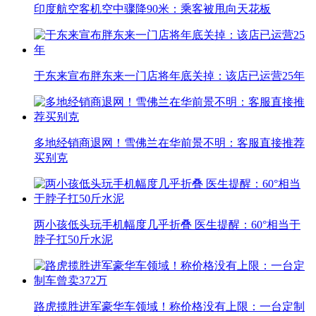
印度航空客机空中骤降90米：乘客被甩向天花板
于东来宣布胖东来一门店将年底关掉：该店已运营25年
多地经销商退网！雪佛兰在华前景不明：客服直接推荐
买别克
两小孩低头玩手机幅度几乎折叠 医生提醒：60°相当于
脖子扛50斤水泥
路虎揽胜进军豪华车领域！称价格没有上限：一台定制