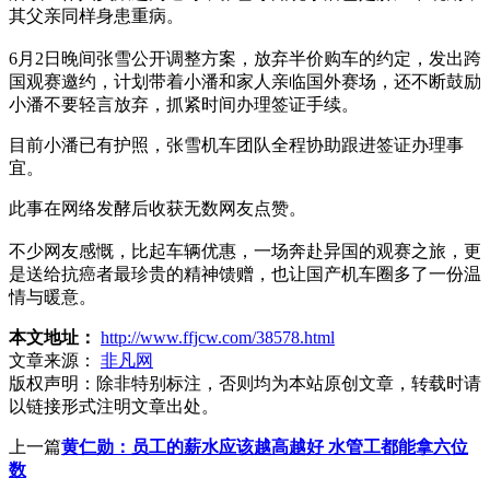
其父亲同样身患重病。
6月2日晚间张雪公开调整方案，放弃半价购车的约定，发出跨
国观赛邀约，计划带着小潘和家人亲临国外赛场，还不断鼓励
小潘不要轻言放弃，抓紧时间办理签证手续。
目前小潘已有护照，张雪机车团队全程协助跟进签证办理事
宜。
此事在网络发酵后收获无数网友点赞。
不少网友感慨，比起车辆优惠，一场奔赴异国的观赛之旅，更
是送给抗癌者最珍贵的精神馈赠，也让国产机车圈多了一份温
情与暖意。
本文地址：
http://www.ffjcw.com/38578.html
文章来源：
非凡网
版权声明：
除非特别标注，否则均为本站原创文章，转载时请
以链接形式注明文章出处。
上一篇
黄仁勋：员工的薪水应该越高越好 水管工都能拿六位
数