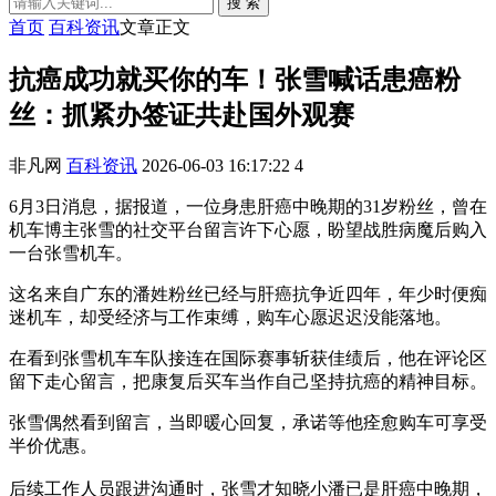
搜 索
首页
百科资讯
文章正文
抗癌成功就买你的车！张雪喊话患癌粉
丝：抓紧办签证共赴国外观赛
非凡网
百科资讯
2026-06-03 16:17:22
4
6月3日消息，据报道，一位身患肝癌中晚期的31岁粉丝，曾在
机车博主张雪的社交平台留言许下心愿，盼望战胜病魔后购入
一台张雪机车。
这名来自广东的潘姓粉丝已经与肝癌抗争近四年，年少时便痴
迷机车，却受经济与工作束缚，购车心愿迟迟没能落地。
在看到张雪机车车队接连在国际赛事斩获佳绩后，他在评论区
留下走心留言，把康复后买车当作自己坚持抗癌的精神目标。
张雪偶然看到留言，当即暖心回复，承诺等他痊愈购车可享受
半价优惠。
后续工作人员跟进沟通时，张雪才知晓小潘已是肝癌中晚期，