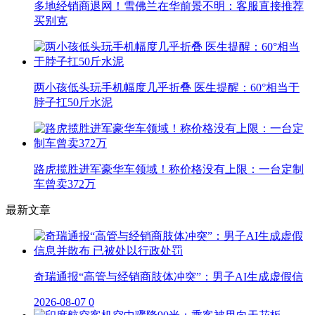
多地经销商退网！雪佛兰在华前景不明：客服直接推荐
买别克
两小孩低头玩手机幅度几乎折叠 医生提醒：60°相当于
脖子扛50斤水泥
路虎揽胜进军豪华车领域！称价格没有上限：一台定制
车曾卖372万
最新文章
奇瑞通报“高管与经销商肢体冲突”：男子AI生成虚假信
2026-08-07
0