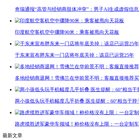
奇瑞通报“高管与经销商肢体冲突”：男子AI生成虚假信
印度航空客机空中骤降90米：乘客被甩向天花板
于东来宣布胖东来一门店将年底关掉：该店已运营25年
多地经销商退网！雪佛兰在华前景不明：客服直接推荐买
两小孩低头玩手机幅度几乎折叠 医生提醒：60°相当于脖
路虎揽胜进军豪华车领域！称价格没有上限：一台定制车曾
最新文章