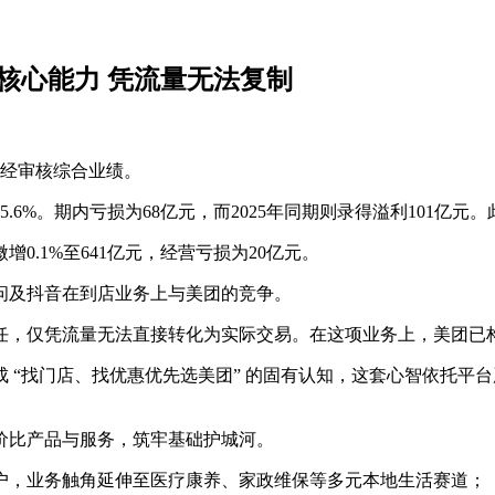
核心能力 凭流量无法复制
的未经审核综合业绩。
.6%。期内亏损为68亿元，而2025年同期则录得溢利101亿元。
0.1%至641亿元，经营亏损为20亿元。
师问及抖音在到店业务上与美团的竞争。
信任，仅凭流量无法直接转化为实际交易。在这项业务上，美团已
 “找门店、找优惠优先选美团” 的固有认知，这套心智依托平
价比产品与服务，筑牢基础护城河。
户，业务触角延伸至医疗康养、家政维保等多元本地生活赛道；