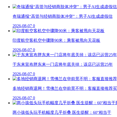
奇瑞通报“高管与经销商肢体冲突”：男子AI生成虚假信
2026-08-07
0
印度航空客机空中骤降90米：乘客被甩向天花板
2026-08-07
0
于东来宣布胖东来一门店将年底关掉：该店已运营25年
2026-08-07
0
多地经销商退网！雪佛兰在华前景不明：客服直接推荐买
2026-08-07
0
两小孩低头玩手机幅度几乎折叠 医生提醒：60°相当于