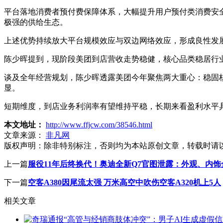
平台落地消费者预付费保障体系，大幅提升用户预付类消费安全
极强的供给生态。
上述优势持续放大平台规模效应与双边网络效应，形成良性发
陈少晖提到，现阶段美团到店营收走势稳健，核心品类稳居行
谈及全年经营规划，陈少晖透露美团今年聚焦两大重心：稳固
显。
短期维度，到店业务利润率有望维持平稳，长期来看盈利水平
本文地址：
http://www.ffjcw.com/38546.html
文章来源：
非凡网
版权声明：
除非特别标注，否则均为本站原创文章，转载时请
上一篇
服役11年后终换代！奥迪全新Q7官图泄露：外观、内饰
下一篇
空客A380因尾流太强 万米高空中吹伤空客A320机上5人
相关文章