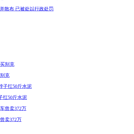
息并散布 已被处以行政处罚
别克
子扛50斤水泥
卖372万