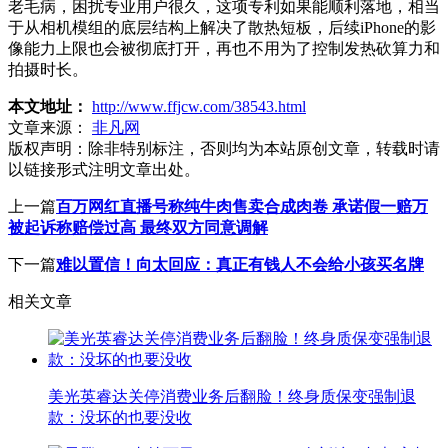
老毛病，困扰专业用户很久，这项专利如果能顺利落地，相当
于从相机模组的底层结构上解决了散热短板，后续iPhone的影
像能力上限也会被彻底打开，再也不用为了控制发热砍算力和
拍摄时长。
本文地址：
http://www.ffjcw.com/38543.html
文章来源：
非凡网
版权声明：
除非特别标注，否则均为本站原创文章，转载时请
以链接形式注明文章出处。
上一篇
百万网红直播号称纯牛肉售卖合成肉卷 承诺假一赔万
被起诉称赔偿过高 最终双方同意调解
下一篇
难以置信！向太回应：真正有钱人不会给小孩买名牌
相关文章
美光英睿达关停消费业务后翻脸！终身质保变强制退
款：没坏的也要没收