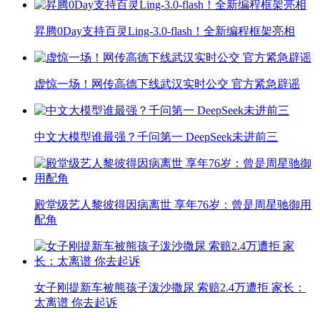
昇腾0Day支持百灵Ling-3.0-flash！全新编程框架亮相
虚惊一场！网传高德下线武汉实时公交 官方紧急辟谣
中文大模型谁最强？千问第一 DeepSeek未进前三
殿堂级艺人黎彼得因病离世 享年76岁：曾是周星驰御用
配角
女子刚提新车被熊孩子泼沙撒尿 索赔2.4万遭拒 家长：
太离谱 你去起诉