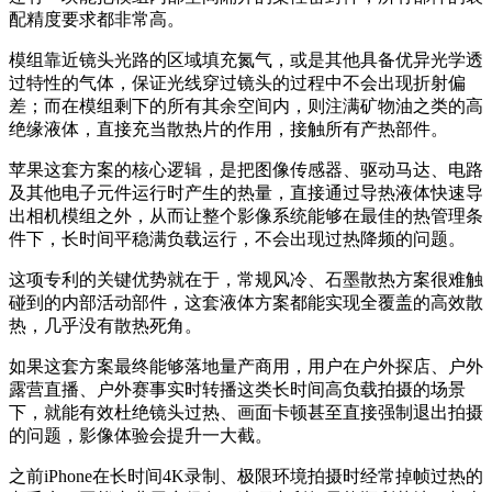
配精度要求都非常高。
模组靠近镜头光路的区域填充氮气，或是其他具备优异光学透
过特性的气体，保证光线穿过镜头的过程中不会出现折射偏
差；而在模组剩下的所有其余空间内，则注满矿物油之类的高
绝缘液体，直接充当散热片的作用，接触所有产热部件。
苹果这套方案的核心逻辑，是把图像传感器、驱动马达、电路
及其他电子元件运行时产生的热量，直接通过导热液体快速导
出相机模组之外，从而让整个影像系统能够在最佳的热管理条
件下，长时间平稳满负载运行，不会出现过热降频的问题。
这项专利的关键优势就在于，常规风冷、石墨散热方案很难触
碰到的内部活动部件，这套液体方案都能实现全覆盖的高效散
热，几乎没有散热死角。
如果这套方案最终能够落地量产商用，用户在户外探店、户外
露营直播、户外赛事实时转播这类长时间高负载拍摄的场景
下，就能有效杜绝镜头过热、画面卡顿甚至直接强制退出拍摄
的问题，影像体验会提升一大截。
之前iPhone在长时间4K录制、极限环境拍摄时经常掉帧过热的