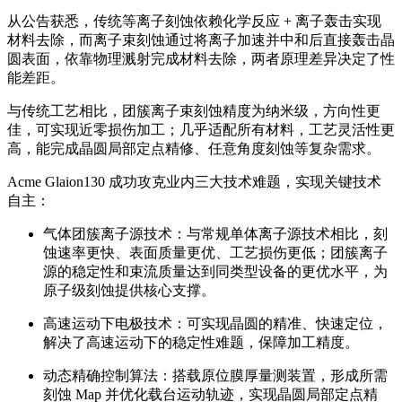
从公告获悉，传统等离子刻蚀依赖化学反应 + 离子轰击实现
材料去除，而离子束刻蚀通过将离子加速并中和后直接轰击晶
圆表面，依靠物理溅射完成材料去除，两者原理差异决定了性
能差距。
与传统工艺相比，团簇离子束刻蚀精度为纳米级，方向性更
佳，可实现近零损伤加工；几乎适配所有材料，工艺灵活性更
高，能完成晶圆局部定点精修、任意角度刻蚀等复杂需求。
Acme Glaion130 成功攻克业内三大技术难题，实现关键技术
自主：
气体团簇离子源技术：与常规单体离子源技术相比，刻
蚀速率更快、表面质量更优、工艺损伤更低；团簇离子
源的稳定性和束流质量达到同类型设备的更优水平，为
原子级刻蚀提供核心支撑。
高速运动下电极技术：可实现晶圆的精准、快速定位，
解决了高速运动下的稳定性难题，保障加工精度。
动态精确控制算法：搭载原位膜厚量测装置，形成所需
刻蚀 Map 并优化载台运动轨迹，实现晶圆局部定点精