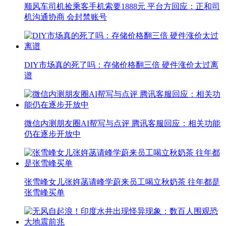
顺风车司机捡乘客手机索要1888元 平台方回应：正和司
机沟通协商 会封禁账号
DIY市场真的死了吗：存储价格翻三倍 硬件涨价太过离
谱
微信内测朋友圈AI帮写与点评 腾讯客服回应：相关功能
仍在逐步开放中
张雪峰女儿张姩菡请峰学蔚来员工喝立秋奶茶 往年都是
张雪峰买单