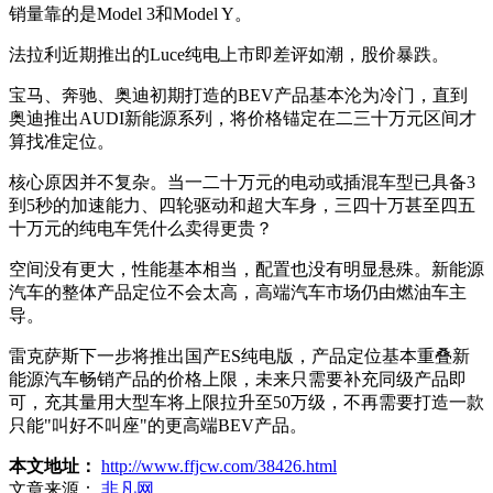
销量靠的是Model 3和Model Y。
法拉利近期推出的Luce纯电上市即差评如潮，股价暴跌。
宝马、奔驰、奥迪初期打造的BEV产品基本沦为冷门，直到
奥迪推出AUDI新能源系列，将价格锚定在二三十万元区间才
算找准定位。
核心原因并不复杂。当一二十万元的电动或插混车型已具备3
到5秒的加速能力、四轮驱动和超大车身，三四十万甚至四五
十万元的纯电车凭什么卖得更贵？
空间没有更大，性能基本相当，配置也没有明显悬殊。新能源
汽车的整体产品定位不会太高，高端汽车市场仍由燃油车主
导。
雷克萨斯下一步将推出国产ES纯电版，产品定位基本重叠新
能源汽车畅销产品的价格上限，未来只需要补充同级产品即
可，充其量用大型车将上限拉升至50万级，不再需要打造一款
只能"叫好不叫座"的更高端BEV产品。
本文地址：
http://www.ffjcw.com/38426.html
文章来源：
非凡网