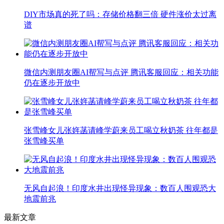
DIY市场真的死了吗：存储价格翻三倍 硬件涨价太过离
谱
微信内测朋友圈AI帮写与点评 腾讯客服回应：相关功能
仍在逐步开放中
张雪峰女儿张姩菡请峰学蔚来员工喝立秋奶茶 往年都是
张雪峰买单
无风自起浪！印度水井出现怪异现象：数百人围观恐大
地震前兆
最新文章