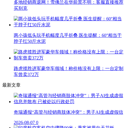
多地经销商退网！雪佛兰在华前景不明：客服直接推荐
买别克
两小孩低头玩手机幅度几乎折叠 医生提醒：60°相当于
脖子扛50斤水泥
路虎揽胜进军豪华车领域！称价格没有上限：一台定制
车曾卖372万
最新文章
奇瑞通报“高管与经销商肢体冲突”：男子AI生成虚假信
2026-08-07
0