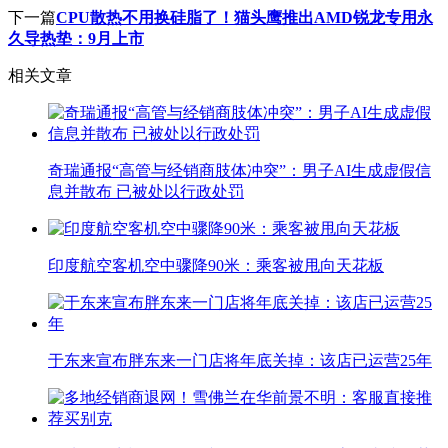
下一篇
CPU散热不用换硅脂了！猫头鹰推出AMD锐龙专用永
久导热垫：9月上市
相关文章
奇瑞通报“高管与经销商肢体冲突”：男子AI生成虚假信
息并散布 已被处以行政处罚
印度航空客机空中骤降90米：乘客被甩向天花板
于东来宣布胖东来一门店将年底关掉：该店已运营25年