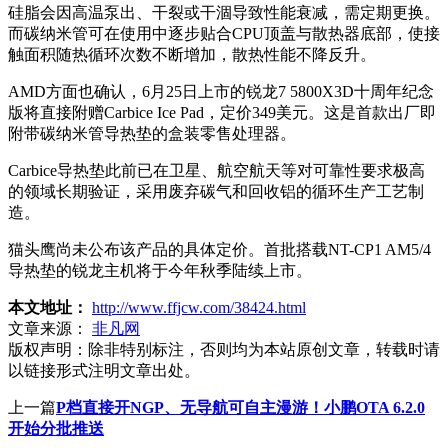
硅脂会因高温泵出、干裂或干涸导致性能衰减，需定期更换。
而碳纳米管可在使用中逐步贴合CPU顶盖与散热器底部，使接
触面积随热循环次数不断增加，散热性能不降反升。
AMD方面也确认，6月25日上市的锐龙7 5800X3D十周年纪念
版将直接附赠Carbice Ice Pad，定价349美元。这是首款出厂即
附带碳纳米管导热垫的盒装零售处理器。
Carbice导热垫此前已在卫星、航空航天等对可靠性要求极高
的领域长期验证，采用废弃碳气和回收铝的循环生产工艺制
造。
猫头鹰尚未公布该产品的具体定价。首批搭载NT-CP1 AM5/4
导热垫的锐龙主机将于今年秋季陆续上市。
本文地址：
http://www.ffjcw.com/38424.html
文章来源：
非凡网
版权声明：
除非特别标注，否则均为本站原创文章，转载时请
以链接形式注明文章出处。
上一篇
P档直接开NGP、无导航可自主漫游！小鹏OTA 6.2.0
开始分批推送