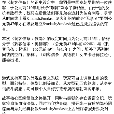
在《刺客信条》的正史设定中，魏羽是中国秦朝早期的一位侠
客，于公元前210年用长矛“荆轲”刺杀了秦始皇。由于他的反
抗暴政行为，魏羽在后世被刺客兄弟会追封为传奇刺客，尽管
从时间线上看&mdash;&mdash;刺客组织的前身“无形者”要到公
元前47年才在埃及建立&mdash;&mdash;这已是死后追认的荣
誉。
本次《刺客信条：侠隐》的设定时间点为公元前215年，恰好
介于《刺客信条：奥德赛》（公元前431年-前422年）与《刺
客信条：起源》（公元前49年-前43年）之间，填补了系列时
间线的空白。据称，《刺客信条：奥德赛》女主卡珊德拉还可
能会出场。
游戏支持高度的外观自定义系统，玩家可自由调整主角的发
型、面部特征、体型比例等细节。从发型到五官轮廓，从身材
到战斗姿态，均可按个人喜好打造专属的秦朝刺客形象。
故事核心围绕复仇之路展开，同时与秦朝的存亡紧密交织。玩
家将肩负血海深仇，同时为守护秦朝、揭开统一背后的隐秘阴
谋而与系列经典反派&mdash;&mdash;上古维序者展开殊死对