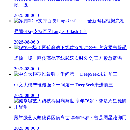
款：没
2026-08-06
0
昇腾0Day支持百灵Ling-3.0-flash！全
2026-08-06
0
虚惊一场！网传高德下线武汉实时公交 官方紧急辟谣
2026-08-06
0
中文大模型谁最强？千问第一 DeepSeek未进前三
2026-08-06
0
殿堂级艺人黎彼得因病离世 享年76岁：曾是周星驰御用
2026-08-06
0