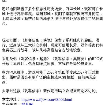
抗。
游戏地图涵盖了多个标志性历史场景，万里长城：玩家可在长
城上进行跑酷攀爬。咸阳都城：复刻了秦朝宫殿与市井街巷，
毛乌素沙漠：苍茫辽阔的地形为潜行与野外探索提供了绝佳舞
台。
玩法方面，《刺客信条：侠隐》保留了系列经典的跑酷、潜
行、近身战斗三大核心机制，玩家可使用长矛、双剑等秦代特
色兵器进行战斗，战斗风格高度贴合古战场设定。
采用类似《刺客信条：起源》《刺客信条：奥德赛》的RPG式
开放世界设计，包含鸟瞰点同步、支线任务等经典要素。
多方消息推测，游戏可能于2026年第四季度或2027年正式推
出。届时是否会有更广泛的主机或PC移植版，目前尚无定
论。
大家对这款《刺客信条》新作期待吗？欢迎来评论区讨论。
本文地址：
http://www.ffjcw.com/38406.html
文章来源：
非凡网