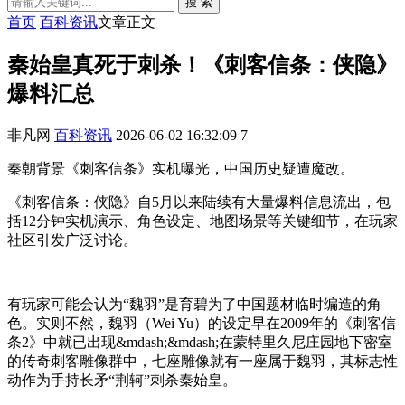
搜 索
首页
百科资讯
文章正文
秦始皇真死于刺杀！《刺客信条：侠隐》
爆料汇总
非凡网
百科资讯
2026-06-02 16:32:09
7
秦朝背景《刺客信条》实机曝光，中国历史疑遭魔改。
《刺客信条：侠隐》自5月以来陆续有大量爆料信息流出，包
括12分钟实机演示、角色设定、地图场景等关键细节，在玩家
社区引发广泛讨论。
有玩家可能会认为“魏羽”是育碧为了中国题材临时编造的角
色。实则不然，魏羽（Wei Yu）的设定早在2009年的《刺客信
条2》中就已出现&mdash;&mdash;在蒙特里久尼庄园地下密室
的传奇刺客雕像群中，七座雕像就有一座属于魏羽，其标志性
动作为手持长矛“荆轲”刺杀秦始皇。