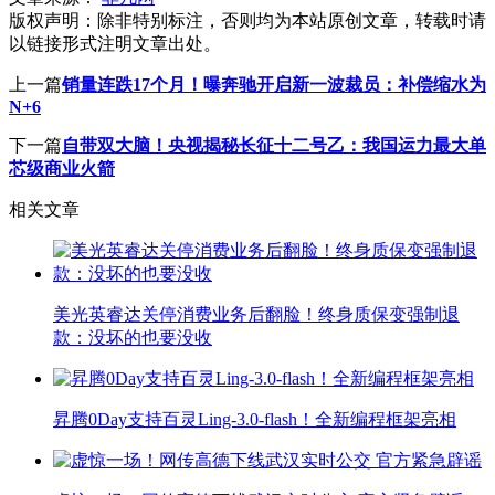
版权声明：
除非特别标注，否则均为本站原创文章，转载时请
以链接形式注明文章出处。
上一篇
销量连跌17个月！曝奔驰开启新一波裁员：补偿缩水为
N+6
下一篇
自带双大脑！央视揭秘长征十二号乙：我国运力最大单
芯级商业火箭
相关文章
美光英睿达关停消费业务后翻脸！终身质保变强制退
款：没坏的也要没收
昇腾0Day支持百灵Ling-3.0-flash！全新编程框架亮相