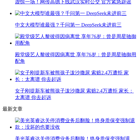
虚惊一场！网传高德下线武汉实时公交 官方紧急辟谣
中文大模型谁最强？千问第一 DeepSeek未进前三
殿堂级艺人黎彼得因病离世 享年76岁：曾是周星驰御用
配角
女子刚提新车被熊孩子泼沙撒尿 索赔2.4万遭拒 家长：
太离谱 你去起诉
最新文章
美光英睿达关停消费业务后翻脸！终身质保变强制退