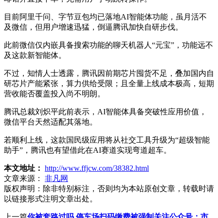
目前阿里千问、字节豆包均已落地AI智能体功能，虽月活不
及微信，但用户增速迅猛，倒逼腾讯加快自研步伐。
此前微信仅内嵌具备搜索功能的聊天机器人“元宝”，功能远不
及这款新智能体。
不过，知情人士透露，腾讯因前期芯片囤货不足，叠加国内自
研芯片产能紧张，算力供给受限；且全量上线成本极高，短期
营收能否覆盖投入尚不明朗。
腾讯总裁刘炽平此前表示，AI智能体具备突破性应用价值，
微信平台天然适配其落地。
若顺利上线，这款国民级应用将从社交工具升级为“超级智能
助手”，腾讯也有望借此在AI赛道实现弯道超车。
本文地址：
http://www.ffjcw.com/38382.html
文章来源：
非凡网
版权声明：
除非特别标注，否则均为本站原创文章，转载时请
以链接形式注明文章出处。
上一篇
你被套路过吗 停车场扫码缴费被强制关注公众号：市