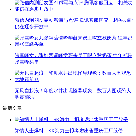
微信内测朋友圈AI帮写与点评 腾讯客服回应：相关功能
仍在逐步开放中
张雪峰女儿张姩菡请峰学蔚来员工喝立秋奶茶 往年都是
张雪峰买单
无风自起浪！印度水井出现怪异现象：数百人围观恐大
地震前兆
最新文章
知情人士爆料！SK海力士拟考虑出售重庆工厂股份