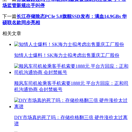
场监管新规出手叫停
下一篇
长江存储致态PCIe 5.0旗舰SSD发布：满血14.9GBs 华
硕联名款同步亮相
相关文章
知情人士爆料！SK海力士拟考虑出售重庆工厂股份
顺风车司机捡乘客手机索要1888元 平台方回应：正和司
机沟通协商 会封禁账号
DIY市场真的死了吗：存储价格翻三倍 硬件涨价太过离
谱