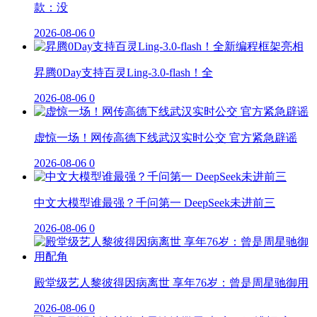
款：没
2026-08-06
0
昇腾0Day支持百灵Ling-3.0-flash！全
2026-08-06
0
虚惊一场！网传高德下线武汉实时公交 官方紧急辟谣
2026-08-06
0
中文大模型谁最强？千问第一 DeepSeek未进前三
2026-08-06
0
殿堂级艺人黎彼得因病离世 享年76岁：曾是周星驰御用
2026-08-06
0