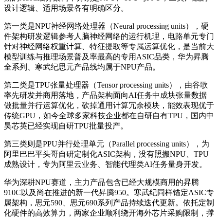
设计逻辑、适用场景各有明确区分。
第一类是NPU神经网络处理器（Neural processing units），硬
件架构研发逻辑参考人脑神经网络的运行机理，电路单元专门
针对神经网络权重计算、特征提取等专属运算优化，是当前大
模型训练与推理场景普及率最高的专用ASIC品类，华为昇腾
全系列、寒武纪思元产品线均属于NPU产品。
第二类是TPU张量处理器（Tensor processing units），由谷歌
率先研发并商用落地，产品架构面向AI任务中成块张量数据
做批量并行运算优化，砍掉通用计算冗余模块，能效表现优于
传统GPU，如今全球多家科技企业都在自研自有TPU，国内中
昊芯英已经实现自研TPU批量投产。
第三类则是PPU并行处理单元（Parallel processing units），为
阿里巴巴平头哥自研定制化ASIC架构，没有照搬NPU、TPU
成熟设计，专为阿里云业务、智能代理类AI任务量身开发。
华为深耕NPU赛道，主力产品包含已经大规模商用的昇腾
910C以及尚在推进的新一代昇腾950。寒武纪同样锚定ASIC专
属架构，思元590、思元690系列产品持续迭代更新。依托定制
化硬件的高效算力，两家企业顺利绕开海外芯片采购限制，撑