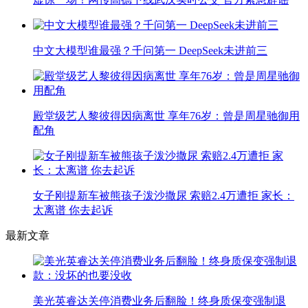
中文大模型谁最强？千问第一 DeepSeek未进前三
殿堂级艺人黎彼得因病离世 享年76岁：曾是周星驰御用
配角
女子刚提新车被熊孩子泼沙撒尿 索赔2.4万遭拒 家长：
太离谱 你去起诉
最新文章
美光英睿达关停消费业务后翻脸！终身质保变强制退