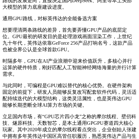
路线的发展走向，直接决定国内DeepSeek、阿里等本土头部
大模型的算力底座建设进度。
通用GPU路线，对标英伟达的全能备选方案
想要理清两条路线的差异，首先要弄懂GPU产品的底层定
位。GPU最初的研发目的是处理游戏画面渲染工作，上世纪
九十年代，英伟达依靠GeForce 256产品打响名号，这款产品
也被业界公认是全球首款GPU。
时隔多年，GPU在AI产业浪潮中迎来价值跃升，多核心并行
运算的硬件特质，刚好匹配人工智能神经网络海量的并行计算
需求。
与此同时，可编程是GPU难以替代的核心优势。在硬件架构
固定的前提下，研发人员能够反复改写配套软件代码，灵活适
配持续迭代的大模型结构，这类灵活属性，也是英伟达GPU
能够长期垄断全球AI算力市场的关键。
立足国内市场，有“GPU芯片四小龙”之称的摩尔线程、壁仞科
技、燧原科技、天数智芯，是本土通用GPGPU赛道四大核心
玩家。其中2020年成立的摩尔线程看点突出，企业创始人张建
中拥有多年英伟达中国区高管任职履历，熟悉英伟达产品与生