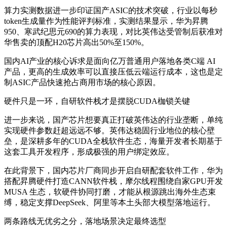
算力实测数据进一步印证国产ASIC的技术突破，行业以每秒
token生成量作为性能评判标准，实测结果显示，华为昇腾
950、寒武纪思元690的算力表现，对比英伟达受管制后获准对
华售卖的顶配H20芯片高出50%至150%。
国内AI产业的核心诉求是面向亿万普通用户落地各类C端 AI
产品，更高的生成效率可以直接压低云端运行成本，这也是定
制ASIC产品快速抢占商用市场的核心原因。
硬件只是一环，自研软件栈才是摆脱CUDA枷锁关键
进一步来说，国产芯片想要真正打破英伟达的行业垄断，单纯
实现硬件参数赶超远远不够。英伟达稳固行业地位的核心壁
垒，是深耕多年的CUDA全栈软件生态，海量开发者长期基于
这套工具开发程序，形成极强的用户绑定效应。
在此背景下，国内芯片厂商同步开启自研配套软件工作，华为
搭配昇腾硬件打造CANN软件栈，摩尔线程围绕自家GPU开发
MUSA 生态，软硬件协同打磨，才能从根源跳出海外生态束
缚，稳定支撑DeepSeek、阿里等本土头部大模型落地运行。
两条路线无优劣之分，落地场景决定最终选型