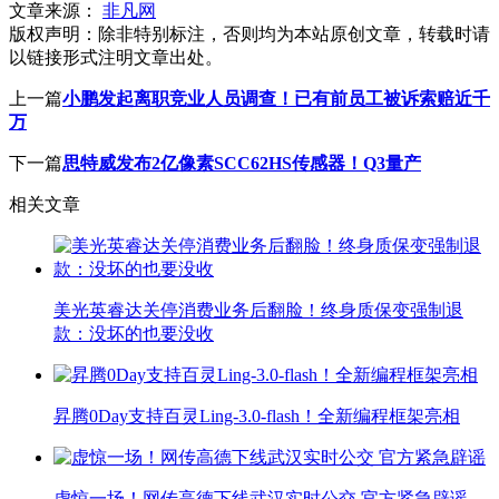
文章来源：
非凡网
版权声明：
除非特别标注，否则均为本站原创文章，转载时请
以链接形式注明文章出处。
上一篇
小鹏发起离职竞业人员调查！已有前员工被诉索赔近千
万
下一篇
思特威发布2亿像素SCC62HS传感器！Q3量产
相关文章
美光英睿达关停消费业务后翻脸！终身质保变强制退
款：没坏的也要没收
昇腾0Day支持百灵Ling-3.0-flash！全新编程框架亮相
虚惊一场！网传高德下线武汉实时公交 官方紧急辟谣