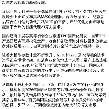
起国内云端算力基础设施。
除此之外，阿里平头哥选择自研PPU路线，前不久在阿里云年
度峰会上正式发布真武M890处理器。官方数据显示，这款新
品综合性能达到前代真武810E 的三倍，产品优化方向精准适
配当下火热的智能代理AI算力需求。
国内还有中昊芯英等初创企业跟进TPU国产化研发，自研TPU
产品已经实现规模化量产，这也和谷歌等海外科技巨头放弃全
盘外购通用GPU，自研定制芯片的全球产业趋势保持一致。
随着大模型参数体量不断攀升，ASIC和GPU原本清晰的技术
边界正在慢慢消融。但从商业化落地成本来看，量产上线成熟
AI应用时，ASIC的部署与运维成本优势十分突出，国内云厂
商扩建自有算力集群的过程中，会更偏向采购ASIC芯片，这
条路线的市场渗透率还会持续走高。
从摩根士丹利分析师Charlie Chan在5月8日发布的行业研报显
示，机构预测2026年国内AI加速芯片市场份额会出现明显倾
斜，预计华为凭借昇腾系列拿下62%的市场占比，寒武纪紧随
其后占据14%，百度与阿里依托自研芯片各自瓜分约5%的市
场份额，头部ASIC厂商稳稳把持国内绝大部分算力市场。