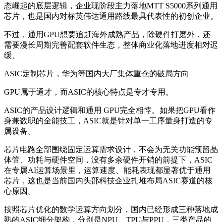
态崛起的底层逻辑，企业现阶段主力落地MTT S5000系列通用
芯片，也是国内对标英伟达通用路线最具代表性的初创企业。
不过，通用GPU想要追赶海外成熟产品，除硬件打磨外，还
需要漫长周期完善配套软件生态，整体商业化落地进度相对迟
缓。
ASIC定制芯片，华为等国内大厂集体重仓的破局方向
GPU属于通才，而ASIC的核心特点是专才专用。
ASIC的产品设计逻辑和通用 GPU完全相悖。如果把GPU看作
身兼数职的全能技工，ASIC就是针对单一工序量身打造的专
属设备。
芯片电路全部围绕固定运算需求设计，不会为无关功能预留晶
体管、功耗与硬件空间，没有多余硬件开销的前提下，ASIC
在专属AI运算场景里，运算速度、能耗表现都显著优于通用
芯片，这也是当前国内头部科技企业扎堆布局ASIC赛道的核
心原因。
按照芯片优化的数学运算方向划分，国内已经形成三种落地成
熟的ASIC细分架构，分别是NPU、TPU与PPU，三类产品的