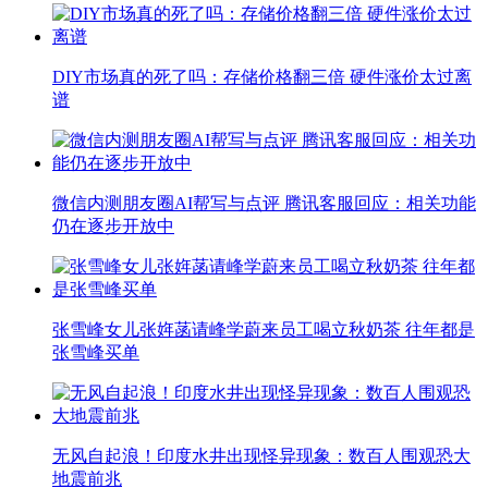
DIY市场真的死了吗：存储价格翻三倍 硬件涨价太过离
谱
微信内测朋友圈AI帮写与点评 腾讯客服回应：相关功能
仍在逐步开放中
张雪峰女儿张姩菡请峰学蔚来员工喝立秋奶茶 往年都是
张雪峰买单
无风自起浪！印度水井出现怪异现象：数百人围观恐大
地震前兆