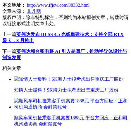
本文地址：
http://www.ffjcw.com/38332.html
文章来源：
非凡网
版权声明：
除非特别标注，否则均为本站原创文章，转载时请
以链接形式注明文章出处。
上一篇
英伟达发布 DLSS 4.5 光线重建技术：支持全部 RTX
显卡，8 月推出
下一篇
英伟达和台积电将 AI 引入晶圆厂，推动半导体设计与
制造发展
相关文章
知情人士爆料！SK海力士拟考虑出售重庆工厂股份
顺风车司机捡乘客手机索要1888元 平台方回应：正和司
机沟通协商 会封禁账号