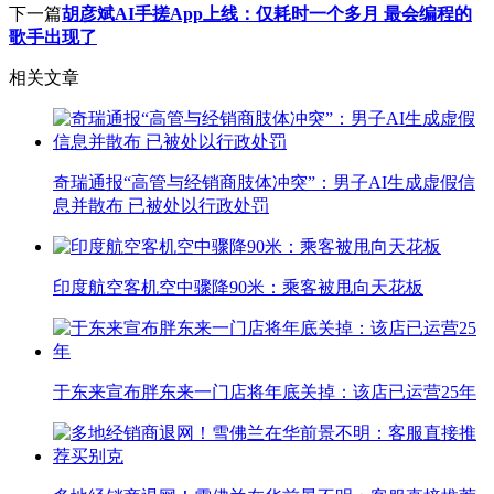
下一篇
胡彦斌AI手搓App上线：仅耗时一个多月 最会编程的
歌手出现了
相关文章
奇瑞通报“高管与经销商肢体冲突”：男子AI生成虚假信
息并散布 已被处以行政处罚
印度航空客机空中骤降90米：乘客被甩向天花板
于东来宣布胖东来一门店将年底关掉：该店已运营25年