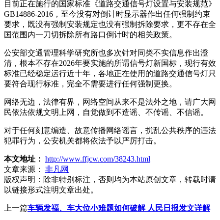
目前正在施行的国家标准《道路交通信号灯设置与安装规范》
GB14886-2016，至今没有对倒计时显示器作出任何强制约束
要求，既没有强制安装规定也没有强制拆除要求，更不存在全
国范围内一刀切拆除所有路口倒计时的相关政策。
公安部交通管理科学研究所也多次针对同类不实信息作出澄
清，根本不存在2026年要实施的所谓信号灯新国标，现行有效
标准已经稳定运行近十年，各地正在使用的道路交通信号灯只
要符合现行标准，完全不需要进行任何强制更换。
网络无边，法律有界，网络空间从来不是法外之地，请广大网
民依法依规文明上网，自觉做到不造谣、不传谣、不信谣。
对于任何刻意编造、故意传播网络谣言，扰乱公共秩序的违法
犯罪行为，公安机关都将依法予以严厉打击。
本文地址：
http://www.ffjcw.com/38243.html
文章来源：
非凡网
版权声明：
除非特别标注，否则均为本站原创文章，转载时请
以链接形式注明文章出处。
上一篇
车辆发福、车大位小难题如何破解 人民日报发文详解