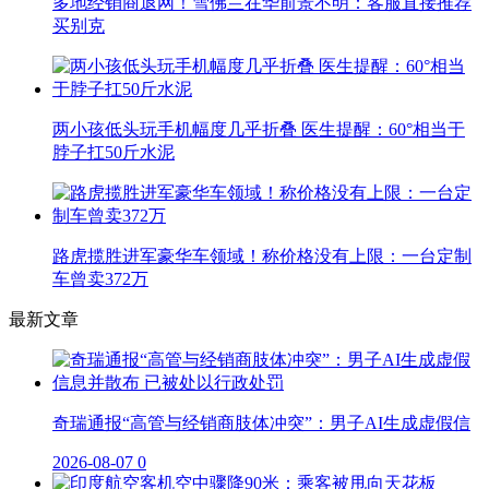
多地经销商退网！雪佛兰在华前景不明：客服直接推荐
买别克
两小孩低头玩手机幅度几乎折叠 医生提醒：60°相当于
脖子扛50斤水泥
路虎揽胜进军豪华车领域！称价格没有上限：一台定制
车曾卖372万
最新文章
奇瑞通报“高管与经销商肢体冲突”：男子AI生成虚假信
2026-08-07
0