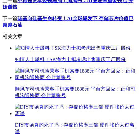
上一篇
不再是资本烧钱黑洞！周鸿祎：AI圈迎来重要拐点 开
始赚钱
下一篇
碳基向硅基生命转变！AI全球爆发下 存储芯片价值已
超越石油
相关文章
知情人士爆料！SK海力士拟考虑出售重庆工厂股份
顺风车司机捡乘客手机索要1888元 平台方回应：正和司
机沟通协商 会封禁账号
DIY市场真的死了吗：存储价格翻三倍 硬件涨价太过离
谱