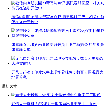
微信内测朋友圈AI帮写与点评 腾讯客服回应：相关功能
仍在逐步开放中
张雪峰女儿张姩菡请峰学蔚来员工喝立秋奶茶 往年都是
张雪峰买单
无风自起浪！印度水井出现怪异现象：数百人围观恐大
地震前兆
最新文章
知情人士爆料！SK海力士拟考虑出售重庆工厂股份