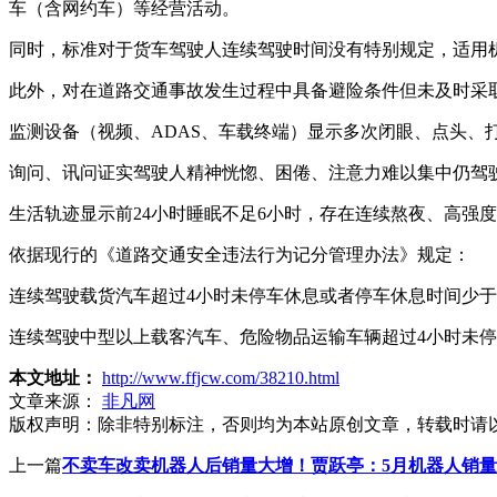
车（含网约车）等经营活动。
同时，标准对于货车驾驶人连续驾驶时间没有特别规定，适用机
此外，对在道路交通事故发生过程中具备避险条件但未及时采
监测设备（视频、ADAS、车载终端）显示多次闭眼、点头、
询问、讯问证实驾驶人精神恍惚、困倦、注意力难以集中仍驾
生活轨迹显示前24小时睡眠不足6小时，存在连续熬夜、高强
依据现行的《道路交通安全违法行为记分管理办法》规定：
连续驾驶载货汽车超过4小时未停车休息或者停车休息时间少于
连续驾驶中型以上载客汽车、危险物品运输车辆超过4小时未停
本文地址：
http://www.ffjcw.com/38210.html
文章来源：
非凡网
版权声明：
除非特别标注，否则均为本站原创文章，转载时请
上一篇
不卖车改卖机器人后销量大增！贾跃亭：5月机器人销量6