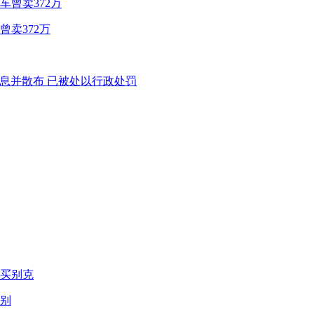
卖372万
别