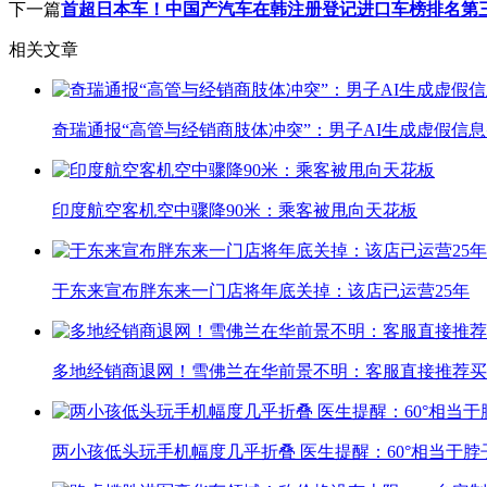
下一篇
首超日本车！中国产汽车在韩注册登记进口车榜排名第
相关文章
奇瑞通报“高管与经销商肢体冲突”：男子AI生成虚假信
印度航空客机空中骤降90米：乘客被甩向天花板
于东来宣布胖东来一门店将年底关掉：该店已运营25年
多地经销商退网！雪佛兰在华前景不明：客服直接推荐买
两小孩低头玩手机幅度几乎折叠 医生提醒：60°相当于脖