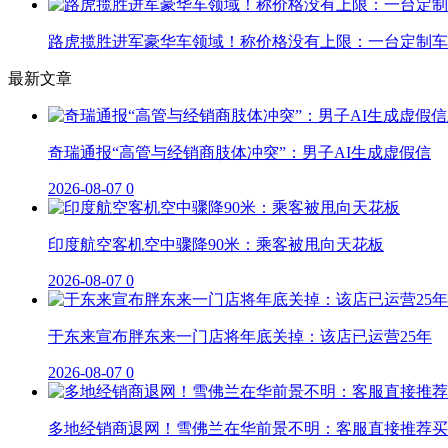
路虎揽胜进军豪华车领域！称价格没有上限：一台定制车曾
最新文章
奇瑞通报“高管与经销商肢体冲突”：男子AI生成虚假信
2026-08-07
0
印度航空客机空中骤降90米：乘客被甩向天花板
2026-08-07
0
于东来宣布胖东来一门店将年底关掉：该店已运营25年
2026-08-07
0
多地经销商退网！雪佛兰在华前景不明：客服直接推荐买