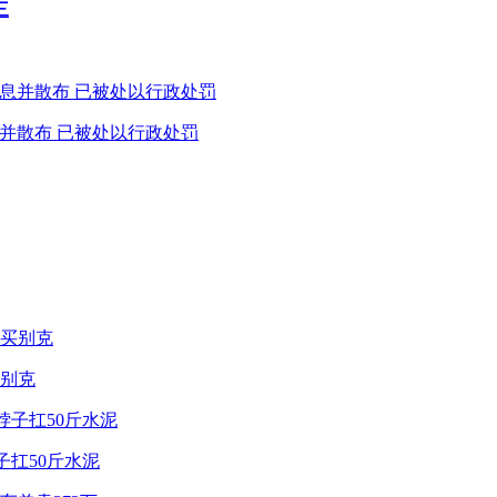
三
息并散布 已被处以行政处罚
别克
子扛50斤水泥