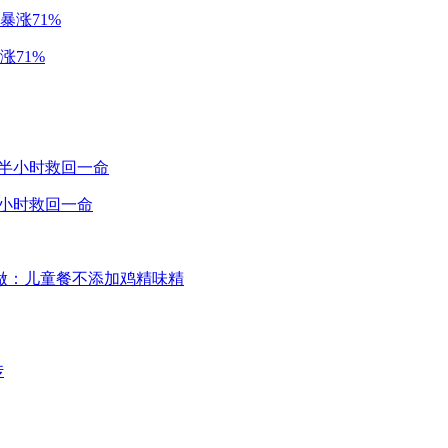
涨71%
半小时救回一命