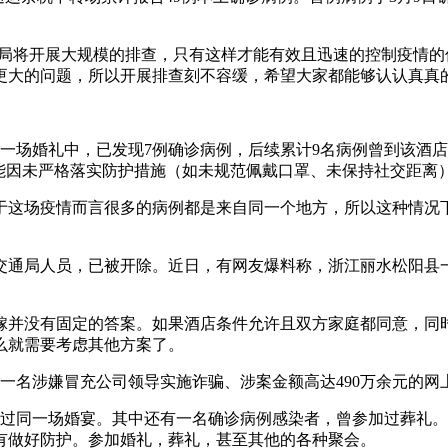
邮政局将开展大规模的排查，只有这样才能有效且迅速的控制疫情
更大的问题，所以开展排查刻不容缓，希望大家都能够认认真真
的一场婚礼中，已发现7例确诊病例，后续累计9名病例曾到该酒
可能因未严格落实防护措施（如未规范佩戴口罩、未保持社交距离
于这场疫情而言很多的病例都是来自同一个地方，所以这种情况
交通局人员，已被开除。近日，有网友爆料称，浙江丽水松阳县
嫁并没有固定的答案。如果酒店条件允许且双方家庭都同意，同
么就需要考虑其他方案了。
一名涉嫌冒充公司领导实施诈骗、涉案金额高达490万余元的
加过同一场婚宴。其中还有一名确诊病例感染者，曾参加过葬礼
有做好防护。参加婚礼，葬礼，甚至其他的各种聚会。