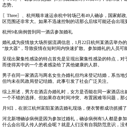
态势。
〖Three〗、杭州顺丰速运余杭中转场已有49人确诊，国家
区范围还非常大。如果不迅速控制的话那么后续可能还会出现
杭州9名病例曾到同一酒店参加婚礼
婚礼成为疫情放大场所据流调信息，1月22日杭州某酒店举办
“放大器”，导致疫情在短时间内快速扩散。参加婚礼的人员
呈现出聚集性感染的特点首先是呈现出聚集性感染的特点，对
而使得其中的一个患者感染给了其他健康的人群。
男子在同一家酒店与两名女生办婚礼但均未登记结婚，系当地
但均未在民政局登记结婚。此事引发了社会广泛关注。
综上所述，男方在酒店办婚礼时，女方是否能在同一家酒店出
一个不错的选择。但如果存在时间冲突、布置困难等问题，那
月9日，在浙江杭州富阳某酒店婚礼现场，便衣警察成功抓捕了
河北新增确诊病例是因为参加过婚礼，确诊病例有5人都是参
什么会出现人传人的机会呢？就是人们没有自我防范意识，没