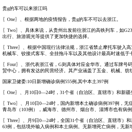
贵g的车可以来浙江吗
〖One〗、根据两地的疫情报告，贵g的车不可以去浙江。
〖Two〗、具体来说，从贵州出发前往浙江的高铁列车，如G
出行、旅游观光等提供了更加快捷的选择。
〖Three〗、根据中国现行法律法规，浙江省禁止摩托车驶
机械车、铰接式客车、全挂拖斗车以及其他设计最高时速低于
〖Four〗、浙代表浙江省，G则具体对应金华市。通过车牌
贸中心，拥有发达的民营经济。其产业涵盖了五金、机械、纺
国家卫健委:10日新增确诊病例555例,其中本土397例
〖One〗、月10日0—24时，31个省（自治区、直辖市）和新
〖Two〗、月10日0—24时，国内新增本土确诊病例397例
青岛市（103例），威海市、德州市、烟台市、淄博市也有病例
〖Three〗、月9日0—24时，全国31个省（自治区、直辖
63例，包括境外输入病例和本土病例。无新增死亡病例，无新