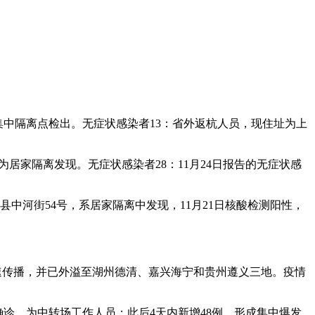
为集中隔离点检出。无症状感染者13：省外返杭人员，现住址为上
为居家隔离发现。无症状感染者28：11月24日报告的无症状感
县中河街54号，系居家隔离中发现，11月21日核酸检测阳性，
速传播，并已外溢至湖州德清、嘉兴海宁和贵州遵义三地。疫情
确诊，为中转场工作人员；此后4天内新增48例，形成集中爆发