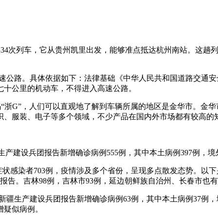
2334次列车，它从贵州凯里出发，能够准点抵达杭州南站。这
入高速公路。具体依据如下：法律基础《中华人民共和国道路交通
七十公里的机动车，不得进入高速公路。
号码“浙G”，人们可以直观地了解到车辆所属的地区是金华市。金
织、服装、电子等多个领域，不少产品在国内外市场都有较高的
疆生产建设兵团报告新增确诊病例555例，其中本土病例397例，境
，无症状感染者703例，疫情涉及多个省份，呈现多点散发态势。
报告。吉林98例，吉林市93例，延边朝鲜族自治州、长春市也
市）和新疆生产建设兵团报告新增确诊病例63例，其中本土病例37
增疑似病例。