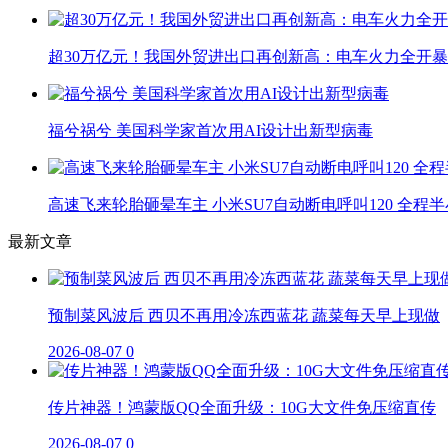
超30万亿元！我国外贸进出口再创新高：电车火力全开暴
福兮祸兮 美国科学家首次用AI设计出新型病毒
高速飞来轮胎砸晕车主 小米SU7自动断电呼叫120 全程
最新文章
预制菜风波后 西贝不再用冷冻西蓝花 蔬菜每天早上现做
2026-08-07
0
传片神器！鸿蒙版QQ全面升级：10G大文件免压缩直传
2026-08-07
0