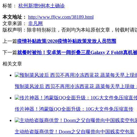
标签：
杭州新增9例本土确诊
本文地址：
http://www.ffjcw.com/38189.html
文章来源：
非凡网
版权声明：
除非特别标注，否则均为本站原创文章，转载时请
上一篇
疫情补贴政策/2020疫情补贴政策发放人员范围
下一篇
就餐时被拍！安卓第一阔折叠三星Galaxy Z Fold8
相关文章
预制菜风波后 西贝不再用冷冻西蓝花 蔬菜每天早上现做
传片神器！鸿蒙版QQ全面升级：10G大文件免压缩直传
主动给盗版商供货！Doom之父自曝曾向中国贱卖空包装