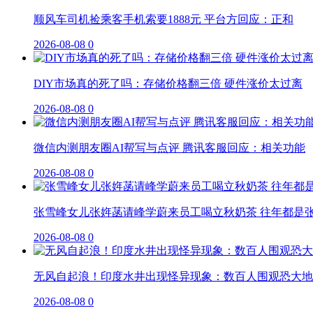
顺风车司机捡乘客手机索要1888元 平台方回应：正和
2026-08-08
0
DIY市场真的死了吗：存储价格翻三倍 硬件涨价太过离
2026-08-08
0
微信内测朋友圈AI帮写与点评 腾讯客服回应：相关功能
2026-08-08
0
张雪峰女儿张姩菡请峰学蔚来员工喝立秋奶茶 往年都是
2026-08-08
0
无风自起浪！印度水井出现怪异现象：数百人围观恐大地
2026-08-08
0