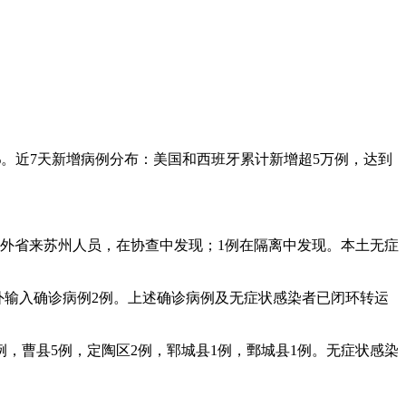
3%。近7天新增病例分布：美国和西班牙累计新增超5万例，达到
2例系外省来苏州人员，在协查中发现；1例在隔离中发现。本土无症
断境外输入确诊病例2例。上述确诊病例及无症状感染者已闭环转运
3例，曹县5例，定陶区2例，郓城县1例，鄄城县1例。无症状感染