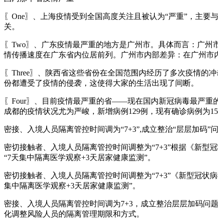
〖One〗、上海疫情受到全国高度关注且被认为“严重”，主
关。
〖Two〗、广东疫情最严重的地方是广州市。具体而言：广
情传播速度在广东省内位居前列。广州市内部差异：在广州市
〖Three〗、陕西省这些省份在全国范围内经历了多次疫情
份都遭受了疫情的侵袭，这使得大家的生活出现了间断。
〖Four〗、目前疫情最严重的省——现在国内新冠病毒最严
成都的疫情状况尤为严峻，新增病例129例，现有确诊病例为15
密接、入境人员隔离管控时间调为“7+3”,成立整治“层层加码”问题
密切接触者、入境人员隔离管控时间调整为“7+3”根据《新型
“7天集中隔离医学观察+3天居家健康监测”。
密切接触者、入境人员隔离管控时间调整为“7+3”《新型冠状
集中隔离医学观察+3天居家健康监测”。
密接、入境人员隔离管控时间调为7+3，成立整治层层加码问题专
化调整风险人员的隔离管理期限和方式。