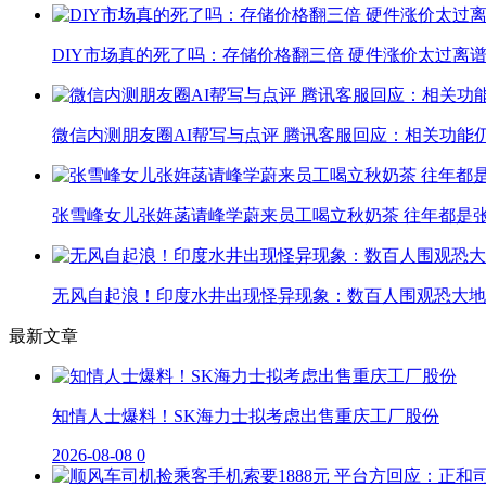
DIY市场真的死了吗：存储价格翻三倍 硬件涨价太过离
微信内测朋友圈AI帮写与点评 腾讯客服回应：相关功能
张雪峰女儿张姩菡请峰学蔚来员工喝立秋奶茶 往年都是
无风自起浪！印度水井出现怪异现象：数百人围观恐大地
最新文章
知情人士爆料！SK海力士拟考虑出售重庆工厂股份
2026-08-08
0