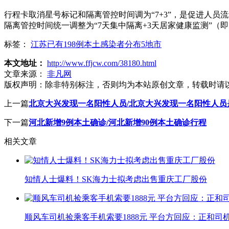
行程卡取消星号标记和隔离管控时间调为“7+3”，是促进人员
隔离管控时间统一调整为“7天集中隔离+3天居家健康监测”（即“
标签：
江苏已有198例本土感染者分布5地市
本文地址：
http://www.ffjcw.com/38180.html
文章来源：
非凡网
版权声明：
除非特别标注，否则均为本站原创文章，转载时请
上一篇
北京大兴发现一名阳性人员/北京大兴发现一名阳性人员
下一篇
河北新增9例本土确诊/河北新增90例本土确诊行程
相关文章
知情人士爆料！SK海力士拟考虑出售重庆工厂股份
顺风车司机捡乘客手机索要1888元 平台方回应：正和司