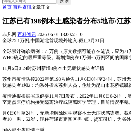
搜 索
首页
百科资讯
文章正文
江苏已有198例本土感染者分布5地市/江
非凡网
百科资讯
2026-06-01 13:00:55
10
全球75.1万例,中国湖北首现境外输入-截止3月31日
全球累计确诊病例：71万例（原文数据可能存在笔误，应为71
WHO确定的最严重等级。新增病例在1万例~5万例区间的国
11月6日0-24时苏州新增3例本土无症状感染者详情
苏州市疫情防控2022年第198号通告11月6日0时至24时
状感染者1和2：均系外省来苏州人员，住址为昆山市花桥镇凯
疫情通报根据省卫健委11月7日发布，2022年11月6日0-
至定点医疗机构接受隔离治疗或隔离医学管理，目前情况平稳
月6日0时至24时，无新增解除医学观察本土无症状感染者。截至
者10：男，52岁，现住菏泽市定陶区冉_镇，货车司机，为省
国内那个省疫情严重