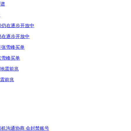
谱
仍在逐步开放中
张雪峰买单
震前兆