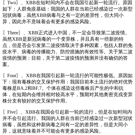
〖Two〗、XBB在短时间内不会在我国引起新一轮流行。原因
如下：人群免疫基础：我国的人群在当前已经感染过一次新型
冠状病毒，虽然XBB病毒与之有一定的差异性，但大同小
异，因此并不意味着会有更多的感染风险。
〖Three〗、XBB正式进入中国，不一定会导致第二波疫情。
虽然XBB是新冠病毒的一个变异株，并且具有一些新的特
点，但是否会引发第二波疫情取决于多种因素，包括人群的免
疫水平、病毒的传播能力、防控措施的有效性等。关于第二波
疫情的预测：目前，关于第二波疫情的预测并没有确切的答
案。
〖Four〗、XBB在我国引起新一轮流行的可能性极低。原因如
下：现有毒株的交叉保护作用：我国目前本土流行的绝对优势
毒株是BA.2和BF.7。个体在感染这些毒株后产生的中和抗
体，在短期内会维持相对较高水平，预期对其他奥密克戎变异
株分支有较好的交叉保护作用。
〖Five〗、XBB在我国会引起新一轮的流行，但是在短时间内
并不会引起流行。我国的人群在当前已经感染过一次新型冠状
病毒，虽然和这种新病毒之间有一定的差异性，但是大同小
异，这就意味着并不可能会有更多的感染风险。