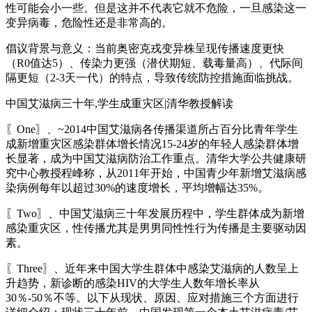
性可能会小一些。但是这并不代表它就不危险，一旦感染这一
变异病毒，危险性还是非常高的。
倡议背景与意义：当前奥密克戎变异株呈现传播速度更快
（R0值达5）、传染力更强（潜伏期短、载毒量高）、代际间
隔更短（2-3天一代）的特点，导致传统防控措施面临挑战。
中国艾滋病三十年,学生成重灾区|清华教授解读
〖One〗、~2014中国艾滋病各传播渠道所占百分比青年学生
成新增重灾区感染群体增长情况15-24岁的年轻人感染群体增
长显著，成为中国艾滋病防治工作重点。清华大学公共健康研
究中心教授程峰称，从2011年开始，中国青少年新增艾滋病感
染病例每年以超过30%的速度增长，平均增幅达35%。
〖Two〗、中国艾滋病三十年发展历程中，学生群体成为新增
感染重灾区，性传播尤其是男男同性性行为传播是主要驱动因
素。
〖Three〗、近年来中国大学生群体中感染艾滋病的人数呈上
升趋势，新诊断的感染HIV的大学生人数年增长率从
30％-50％不等。以下从现状、原因、应对措施三个方面进行