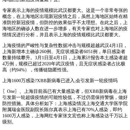
专家表示上海的疫情规模比武汉都要大。这是一个非常夸张的
概念，在上海地区出现新冠疫情之后，虽然上海地区始终在精
准防控新冠疫情，但防控的效果似乎不太理想。在此之后，上
海地区的确诊人数在进一步增多，有关专家也对上海地区的疫
情情况进行分析，并且表示上海的疫情规模比武汉都要大。
上海疫情的严峻性与复杂性数据冲击与规模超越武汉4月1日，
上海新增本土确诊260例、无症状感染者6051例，单日感染者
数量持续攀升。3月1日至4月1日，上海累计报告本土感染者超
4万例，规模已超过2020年武汉疫情，且无症状感染者占比极
高（约94%），传播链隐匿性强。
上海1600万感染?XBB新病毒已进入,会引发新一轮疫情吗
〖One〗、上海目前虽已有大量感染者，但XBB新病毒在上海
引发新一轮超级疫情的可能性较低，不过仍需保持警惕，做好
防控措施。具体分析如下：上海感染情况上海交通大学医学院
附属瑞金医院副院长陈尔真表示上海已有70%人感染，即约
1600万人感染，上海网红专家张文宏也称上海感染达千万以上
级别。