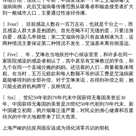
详细介绍：现状三十年前，中国发现第一个本土艾滋病毒/艾
滋病病例，此后艾滋病毒传播范围从吸毒者和输血接受者扩大
到一般城市人口，主要通过性途径传播。
〖Four〗、目前感染人数在一百万左右，也就是千分之一，而
且感染人群大多是抱团的。首先苍蝇不叮无缝的蛋，只要洁身
自爱，感染几率很低；第二艾滋病传染只有血液精液为主，这
两种情况主要保证第二种情况不发生，艾滋基本离你很遥远。
〖Five〗、年，艾琳在当地疾控中心候诊室里，和许多在同一
家医院感染的感染者相认了，其中甚至有艾琳教过的学生，和
九个在同一个县城分娩的妈妈。还活着的人们，商量着集体维
权。在当时，五万元赔款和每人数额不等的误工费是艾滋病家
庭能够得到的全部补偿。对于艾琳来说，在得到补偿之前，她
只能去政府机构蹲守，反映情况。
〖Six〗、世纪50年初到70年代末中国获得无毒国美誉近30
年。中国获得无毒国的美誉是20世纪50年代初到70年代末。新
中国建立初期，鸦片烟毒泛滥严重，对民众的身心健康和百废
待兴的中华大地都带来了巨大危害。
上海严峻的抗疫局面应该成为强化清零共识的契机