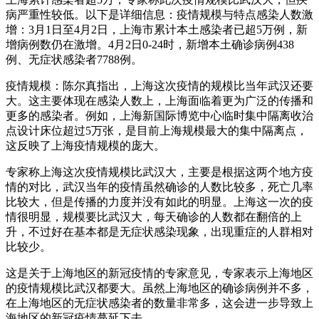
病严重性较低。以下是详细信息：疫情规模与特点感染人数激
增：3月1日至4月2日，上海市累计本土感染者已超5万例，新
增病例数仍在激增。4月2日0-24时，新增本土确诊病例438
例、无症状感染者7788例。
疫情规模：陈尔真指出，上海这次疫情的规模比当年武汉还要
大。这主要体现在感染人数上，上海面临着更为广泛的传播和
更多的感染者。例如，上海新国际博览中心临时集中隔离收治
点设计床位超过5万张，是目前上海规模最大的集中隔离点，
这反映了上海疫情规模的庞大。
专家称上海这次疫情规模比武汉大，主要是根据这两个地方疫
情的对比，武汉当年的疫情虽然确诊的人数比较多，死亡几率
比较大，但是传播的力度并没有如此的明显。上海这一次的疫
情很明显，规模要比武汉大，每天确诊的人数都在翻倍的上
升，不过好在基本都是无症状感染现象，出现重症的人群相对
比较少。
这是关于上海地区的新冠疫情的专家意见，专家表示上海地区
的疫情规模比武汉都要大。虽然上海地区的确诊病例并不多，
在上海地区的无症状感染者的数量非常多，这会进一步导致上
海地区的新冠疫情蔓延下去。