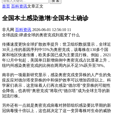
搜 索
首页
百科资讯
文章正文
全国本土感染激增/全国本土确诊
非凡网
百科资讯
2026-06-01 12:56:10
11
全球战疫:肆虐全球的奥密克戎到底变了什么
传播速度更快全球扩散效率提升：世卫组织数据显示，全球近
30天上传的基因序列中55%为奥密克戎，该毒株在130多个国
家和地区快速传播，欧美多国已成为主要流行株。例如，2021
年12月中旬起，美国单日新增病例中奥密克戎占比显著上升，
纽约州感染奥密克戎的比例在两周内从不足5%跃升至78%。
南非的一项最新研究显示，感染奥密克戎变异株的人产生的免
疫反应对德尔塔变异株的中和保护效率可以增加四倍以上。科
学家们表示，这意味着人们再次感染“德尔塔”变异株的可能性
会降低，也表明“奥密克戎”将取代“德尔塔”成为全球主导的新
冠流行株。
另外还有一点就是奥密克戎病毒对肺部组织感染要比早期的新
冠病毒慢十倍以上，这也就决定了这一变异毒株对生命的威胁