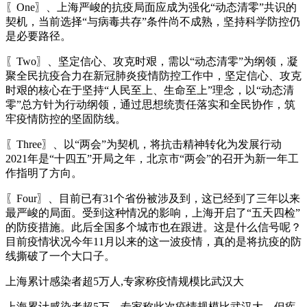
〖One〗、上海严峻的抗疫局面应成为强化“动态清零”共识的
契机，当前选择“与病毒共存”条件尚不成熟，坚持科学防控仍
是必要路径。
〖Two〗、坚定信心、攻克时艰，需以“动态清零”为纲领，凝
聚全民抗疫合力在新冠肺炎疫情防控工作中，坚定信心、攻克
时艰的核心在于坚持“人民至上、生命至上”理念，以“动态清
零”总方针为行动纲领，通过思想统责任落实和全民协作，筑
牢疫情防控的坚固防线。
〖Three〗、以“两会”为契机，将抗击精神转化为发展行动
2021年是“十四五”开局之年，北京市“两会”的召开为新一年工
作指明了方向。
〖Four〗、目前已有31个省份被涉及到，这已经到了三年以来
最严峻的局面。受到这种情况的影响，上海开启了“五天四检”
的防疫措施。此后全国多个城市也在跟进。这是什么信号呢？
目前疫情状况今年11月以来的这一波疫情，真的是将抗疫的防
线撕破了一个大口子。
上海累计感染者超5万人,专家称疫情规模比武汉大
上海累计感染者超5万，专家称此次疫情规模比武汉大，但疾