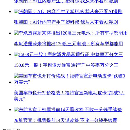
张朝阳：AI让内容产生了塑料感 我从来不看AI漫剧
张朝阳：AI让内容产生了塑料感 我从来不看AI漫剧
李斌透露蔚来将推出120度三元电池：所有车型都能用
150.8元一股！宇树派发暴富通行证 中签率万分之三
美国车市也开打价格战！福特官宣新电动皮卡“跌破3万
美元”
东航官宣：机票提前14天退改签 不收一分钱手续费