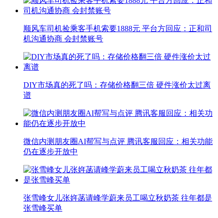
顺风车司机捡乘客手机索要1888元 平台方回应：正和司
机沟通协商 会封禁账号
DIY市场真的死了吗：存储价格翻三倍 硬件涨价太过离
谱
微信内测朋友圈AI帮写与点评 腾讯客服回应：相关功能
仍在逐步开放中
张雪峰女儿张姩菡请峰学蔚来员工喝立秋奶茶 往年都是
张雪峰买单