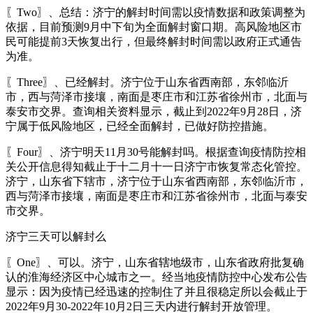
〖Two〗、总结：济宁的解封时间需以疫情数据和政策调整为
依据，目前预测9月中下旬为全面解封窗口期。高风险地区市
民可能提前3天恢复出行，但最终解封时间需以政府正式通告
为准。
〖Three〗、已经解封。济宁位于山东省西南部，东邻临沂
市，西与菏泽市接壤，南面是枣庄市和江苏省徐州市，北面与
泰安市交界。查询相关资料显示，截止到2022年9月28日，济
宁属于低风险地区，已经全面解封，已做好防控措施。
〖Four〗、济宁明天11月30号能解封吗。根据查询疫情防控相
关公开信息得知截止于十二月十一日济宁市恢复常态化管控。
济宁，山东省下辖市，济宁位于山东省西南部，东邻临沂市，
西与菏泽市接壤，南面是枣庄市和江苏省徐州市，北面与泰安
市交界。
济宁三天可以解封么
〖One〗、可以。济宁，山东省辖地级市，山东省政府批复确
认的淮海经济区中心城市之一。经当地疫情防控中心发布公告
显示：因为疫情已经迅速的控制住了并且很稳定所以会截止于
2022年9月30-2022年10月2日三天内进行解封开放管理。