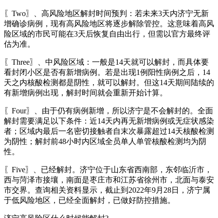
〖Two〗、高风险地区解封时间预判：若未来3天内济宁无新
增确诊病例，现有高风险地区将逐步解除管控。这意味着高风
险区域的市民可能在3天后恢复自由出行，但需以官方最终评
估为准。
〖Three〗、中风险区域：一般是14天就可以解封，而具体要
看封闭小区是否有新增病例。若是出现1例阳性病例之后，14
天之内核酸检测都是阴性，就可以解封。但这14天期间陆续的
有新增病例出现，解封时间就会重新开始计算。
〖Four〗、由于仍有病例新增，所以济宁是不会解封的。全面
解封需要满足以下条件：近14天内再无新增病例或无症状感染
者；区域内最后一名密切接触者自末次暴露超过14天核酸检测
为阴性；解封前48小时内区域全员单人单管核酸检测均为阴
性。
〖Five〗、已经解封。济宁位于山东省西南部，东邻临沂市，
西与菏泽市接壤，南面是枣庄市和江苏省徐州市，北面与泰安
市交界。查询相关资料显示，截止到2022年9月28日，济宁属
于低风险地区，已经全面解封，已做好防控措施。