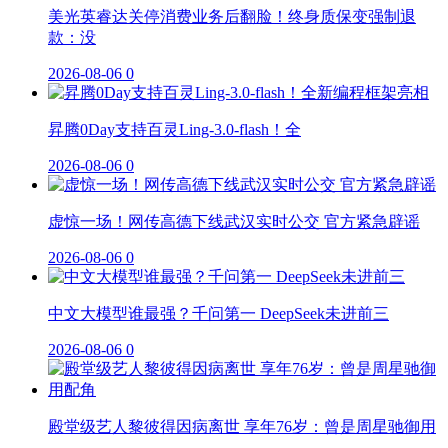
美光英睿达关停消费业务后翻脸！终身质保变强制退
款：没
2026-08-06
0
昇腾0Day支持百灵Ling-3.0-flash！全
2026-08-06
0
虚惊一场！网传高德下线武汉实时公交 官方紧急辟谣
2026-08-06
0
中文大模型谁最强？千问第一 DeepSeek未进前三
2026-08-06
0
殿堂级艺人黎彼得因病离世 享年76岁：曾是周星驰御用