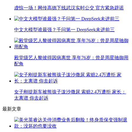
虚惊一场！网传高德下线武汉实时公交 官方紧急辟谣
中文大模型谁最强？千问第一 DeepSeek未进前三
殿堂级艺人黎彼得因病离世 享年76岁：曾是周星驰御用
配角
女子刚提新车被熊孩子泼沙撒尿 索赔2.4万遭拒 家长：
太离谱 你去起诉
最新文章