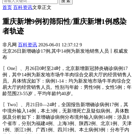
搜 索
首页
百科资讯
文章正文
重庆新增9例初筛阳性/重庆新增1例感染
者轨迹
非凡网
百科资讯
2026-06-01 12:37:12
9
北京26日新增确诊17例,其中14例为新发地销售人员丨权威发
布
〖One〗、月26日0时至24时，北京新增新冠肺炎确诊病例17
例，其中14例为新发地市场牛羊肉综合交易大厅的经营销售人
员。具体情况如下：病例1-14：均为新发地市场牛羊肉综合交
易大厅的经营销售人员。性别与年龄：男性9例，女性5例；年
龄范围23-55岁，平均年龄约40岁。
〖Two〗、月21日0—24时，全国报告新增确诊病例17例，其
中境外输入14例，本土3例，无新增死亡及疑似病例。具体数
据及分析如下：新增确诊病例分布境外输入病例14例：涉及8
个省市，分别为福建4例、上海3例、陕西2例、北京1例、天津
1例、浙江1例、广西1例、四川1例。本土病例3例：分布于内