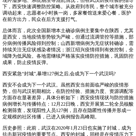
现外溢多地、系统崩溃等混乱情况，但在武汉防疫经验的指导
下，西安快速调整防控策略。从政府到市民，整个城市被充分
调动起来，志愿者4小时换一岗，多家餐馆送来爱心餐，医护
在前方出力，民众在后方支援打气。
总体而言，此次全国新增本土确诊病例主要集中在陕西，尤其
是西安，当地疫情形势较为严峻，但通过流调管控等措施，部
分病例传播风险得到控制；山西新增病例为无症状转确诊，需
持续关注无症状感染者情况；浙江绍兴疫情得到有效控制，全
域降为低风险。各地需继续严格落实疫情防控措施，巩固防控
成果，防止疫情反弹。
西安紧急“封城”,暴增127例之后,会成为下一个武汉吗?
西安不会成为下一个武汉。虽然西安当前面临严峻的疫情形
势，但与武汉初期相比，在防控经验、措施力度、资源调配等
方面存在显著差异，具体分析如下：西安疫情现状与防控措施
病例增长与传播特点：12月22日晚，西安开展第二轮全员核酸
检测筛查，发现阳性人员127例，且存在隐匿性传播并形成一
定规模的社区传播，已进入病例报告高峰期。
历史参照：此前，武汉在2020年1月23日也实施了封城，成为
抗击新冠疫情的重要节点。西安的封城，同样是在疫情压力下