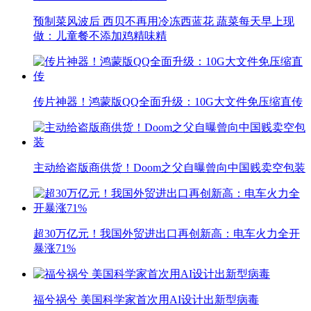
预制菜风波后 西贝不再用冷冻西蓝花 蔬菜每天早上现
做：儿童餐不添加鸡精味精
传片神器！鸿蒙版QQ全面升级：10G大文件免压缩直传
主动给盗版商供货！Doom之父自曝曾向中国贱卖空包装
超30万亿元！我国外贸进出口再创新高：电车火力全开
暴涨71%
福兮祸兮 美国科学家首次用AI设计出新型病毒