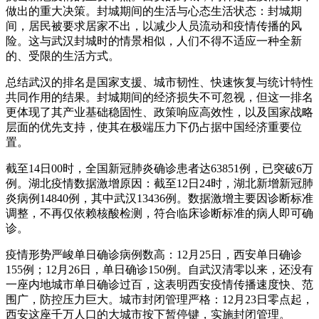
做出的重大决策。封城期间的生活与心态生活状态：封城期
间，居民被要求居家不出，以减少人员流动和疫情传播的风
险。这与武汉封城时的情景相似，人们不得不适应一种全新
的、受限的生活方式。
总结武汉的排名是国家支援、城市韧性、快速恢复与统计特性
共同作用的结果。封城期间的经济损失不可忽视，但这一排名
更体现了其产业基础稳固性、政策响应高效性，以及国家战略
层面的优先支持，使其在极端压力下仍占据中国经济重要位
置。
截至14日00时，全国新冠肺炎确诊患者达63851例，已突破6万
例。湖北疫情数据激增原因：截至12日24时，湖北新增新冠肺
炎病例14840例，其中武汉13436例。数据激增主要因诊断标准
调整，不再仅依赖核酸检测，符合临床诊断标准的病人即可确
诊。
疫情形势严峻单日确诊病例数高：12月25日，西安单日确诊
155例；12月26日，单日确诊150例。自武汉清零以来，还没有
一座内地城市单日确诊过百，这表明西安疫情传播速度快、范
围广，防控压力巨大。城市封闭管理严格：12月23日零点起，
西安这座千万人口的大城市按下暂停键，实施封闭管理。