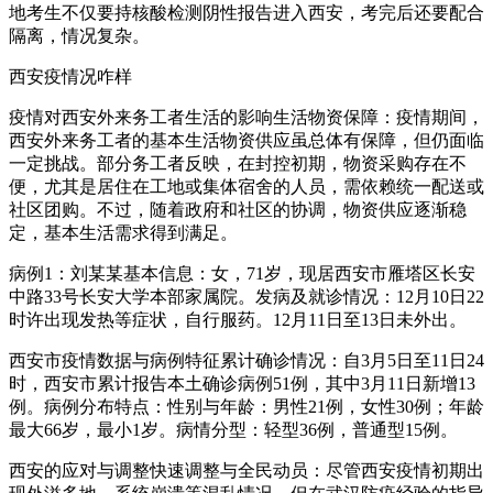
地考生不仅要持核酸检测阴性报告进入西安，考完后还要配合
隔离，情况复杂。
西安疫情况咋样
疫情对西安外来务工者生活的影响生活物资保障：疫情期间，
西安外来务工者的基本生活物资供应虽总体有保障，但仍面临
一定挑战。部分务工者反映，在封控初期，物资采购存在不
便，尤其是居住在工地或集体宿舍的人员，需依赖统一配送或
社区团购。不过，随着政府和社区的协调，物资供应逐渐稳
定，基本生活需求得到满足。
病例1：刘某某基本信息：女，71岁，现居西安市雁塔区长安
中路33号长安大学本部家属院。发病及就诊情况：12月10日22
时许出现发热等症状，自行服药。12月11日至13日未外出。
西安市疫情数据与病例特征累计确诊情况：自3月5日至11日24
时，西安市累计报告本土确诊病例51例，其中3月11日新增13
例。病例分布特点：性别与年龄：男性21例，女性30例；年龄
最大66岁，最小1岁。病情分型：轻型36例，普通型15例。
西安的应对与调整快速调整与全民动员：尽管西安疫情初期出