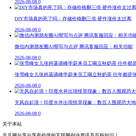
2026-08-08
0
DIY市场真的死了吗：存储价格翻三倍 硬件涨价太过离
2026-08-08
0
微信内测朋友圈AI帮写与点评 腾讯客服回应：相关功能
2026-08-08
0
张雪峰女儿张姩菡请峰学蔚来员工喝立秋奶茶 往年都是
2026-08-08
0
无风自起浪！印度水井出现怪异现象：数百人围观恐大地
2026-08-08
0
关于本站
非凡网分享分享有价值的互联网创业资讯及百科知识！