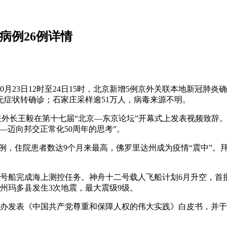
病例26例详情
0月23日12时至24日15时，北京新增5例京外关联本地新冠
例无症状转确诊；石家庄采样逾51万人，病毒来源不明。
委员兼外长王毅在第十七届“北京—东京论坛”开幕式上发表视频致
—迈向邦交正常化50周年的思考”。
万例，住院患者数达9个月来最高，佛罗里达州成为疫情“震中”
号船完成海上测控任务。神舟十二号载人飞船计划6月升空，首批
洛州玛多县发生3次地震，最大震级9级。
新办发表《中国共产党尊重和保障人权的伟大实践》白皮书，并于