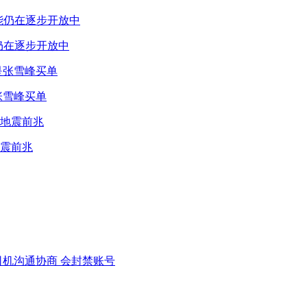
仍在逐步开放中
张雪峰买单
震前兆