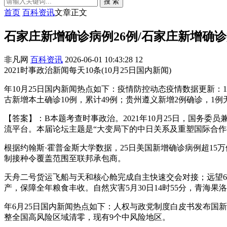
搜 索
首页
百科资讯
文章正文
石家庄新增确诊病例26例/石家庄新增确诊
非凡网
百科资讯
2026-06-01 10:43:28
12
2021时事政治新闻每天10条(10月25日国内新闻)
年10月25日国内新闻热点如下：疫情防控动态疫情数据更新：1
古新增本土确诊10例，累计49例；贵州遵义新增2例确诊，1
【答案】：B本题考查时事政治。2021年10月25日，国务
流平台。本届论坛主题是“大变局下的中日关系及重塑国际合作
根据约翰斯·霍普金斯大学数据，25日美国新增确诊病例超15
制接种令覆盖范围至联邦承包商。
天舟二号货运飞船与天和核心舱完成自主快速交会对接；远望6
产，保障全年粮食丰收。自然灾害5月30日14时55分，青海果
年6月25日国内新闻热点如下：人权与政党制度白皮书发布国
整全国高风险区域清零，现有9个中风险地区。