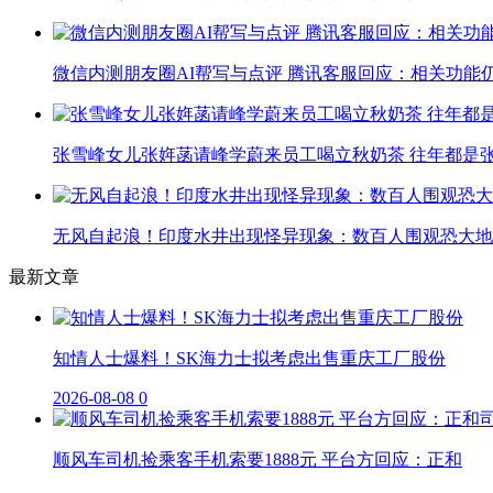
微信内测朋友圈AI帮写与点评 腾讯客服回应：相关功能
张雪峰女儿张姩菡请峰学蔚来员工喝立秋奶茶 往年都是
无风自起浪！印度水井出现怪异现象：数百人围观恐大地
最新文章
知情人士爆料！SK海力士拟考虑出售重庆工厂股份
2026-08-08
0
顺风车司机捡乘客手机索要1888元 平台方回应：正和