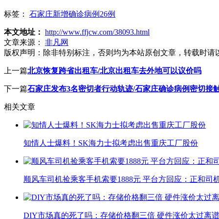
标签：
石家庄新增确诊病例26例
本文地址：
http://www.ffjcw.com/38093.html
文章来源：
非凡网
版权声明：
除非特别标注，否则均为本站原创文章，转载时请
上一篇
北京恢复跨省出租车/北京出租车去外地可以议价吗
下一篇
石家庄发布3名密切者行动轨迹/石家庄确诊病例密切接
相关文章
知情人士爆料！SK海力士拟考虑出售重庆工厂股份
顺风车司机捡乘客手机索要1888元 平台方回应：正和司
DIY市场真的死了吗：存储价格翻三倍 硬件涨价太过离