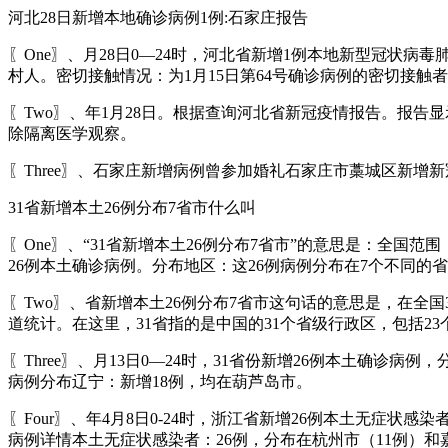
河北28日新增本地确诊病例1例:石家庄报告
〖One〗、月28日0—24时，河北省新增1例本地新型冠状
村人。密切接触情况：为1月15日第64号确诊病例的密切接触
〖Two〗、年1月28日。根据查询河北省新冠疫情报告。报告
除隔离医学观察。
〖Three〗、石家庄新增病例曾参加婚礼石家庄市藁城区新增
31省新增本土26例分布7省市什么叫
〖One〗、“31省新增本土26例分布7省市”的意思是：全
26例本土确诊病例。分布地区：这26例病例分布在7个不同
〖Two〗、省新增本土26例分布7省市这句话的意思是，在全
道统计。在这里，31省指的是中国的31个省级行政区，包括23
〖Three〗、月13日0—24时，31省份新增26例本土确
病例分布辽宁：新增18例，均在葫芦岛市。
〖Four〗、年4月8日0-24时，浙江省新增26例本土无症
病例详情本土无症状感染者：26例，分布在杭州市（11例）和