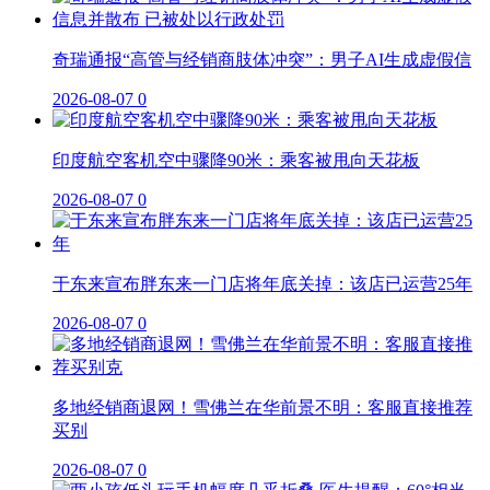
奇瑞通报“高管与经销商肢体冲突”：男子AI生成虚假信
2026-08-07
0
印度航空客机空中骤降90米：乘客被甩向天花板
2026-08-07
0
于东来宣布胖东来一门店将年底关掉：该店已运营25年
2026-08-07
0
多地经销商退网！雪佛兰在华前景不明：客服直接推荐
买别
2026-08-07
0