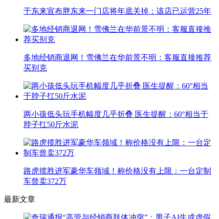
于东来宣布胖东来一门店将年底关掉：该店已运营25年
多地经销商退网！雪佛兰在华前景不明：客服直接推荐
买别克
两小孩低头玩手机幅度几乎折叠 医生提醒：60°相当于
脖子扛50斤水泥
路虎揽胜进军豪华车领域！称价格没有上限：一台定制
车曾卖372万
最新文章