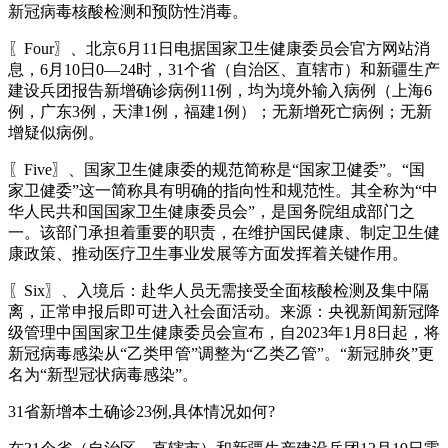
新冠病毒核酸检测和预防性消毒。
〖Four〗、北京6月11日电据国家卫生健康委员会官方网站消
息，6月10日0—24时，31个省（自治区、直辖市）和新疆生产
建设兵团报告新增确诊病例11例，均为境外输入病例（上海6
例，广东3例，天津1例，福建1例）；无新增死亡病例；无新
增疑似病例。
〖Five〗、国家卫生健康委的规范简称是“国家卫健委”。“国
家卫健委”这一简称具有明确的指向性和规范性。其全称为“中
华人民共和国国家卫生健康委员会”，是国务院组成部门之
一。该部门承担着重要的职责，在维护国民健康、制定卫生健
康政策、推动医疗卫生事业发展等方面发挥着关键作用。
〖Six〗、入境后：赴华人员无需接受全面核酸检测及集中隔
离，正常申报后即可进入社会面活动。来源：央视新闻新冠降
级管理中国国家卫生健康委员会宣布，自2023年1月8日起，将
新冠病毒感染从“乙类甲管”调整为“乙类乙管”。“新冠肺炎”更
名为“新型冠状病毒感染”。
31省新增本土确诊23例,具体情况如何?