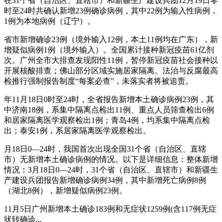
在31个省（自治区、直辖市）和新疆生产建设兵团12月19日零
时至24时共确认新增23例确诊病例，其中22例为输入性病例，
1例为本地病例（辽宁）。
省市新增确诊23例（境外输入12例，本土11例均在广东），新
增疑似病例1例（境外输入）。全国累计接种新冠疫苗61亿剂
次。广州全市大排查发现阳性11例，暂停新冠疫苗社会接种以
开展核酸排查；佛山部分区域实施居家隔离。法治与反腐最高
检推行强制报告制度“每案必查”，未落实者将被追责。
年11月18日0时至24时，全省报告新增本土确诊病例23例，其
中济南18例，系集中隔离点检出11例、重点人员筛查检出6例
和居家隔离医学观察检出1例；青岛4例，均系集中隔离点检
出；泰安1例，系居家隔离医学观察检出。
月18日0—24时，我国首次出现全国31个省（自治区、直辖
市）无新增本土确诊病例的情况。以下是详细信息：整体新增
情况：3月18日0—24时，31个省（自治区、直辖市）和新疆生
产建设兵团报告新增确诊病例34例，其中新增死亡病例8例
（湖北8例），新增疑似病例23例。
11月5日广州新增本土确诊183例和无症状1259例(含117例无症
状转确诊...