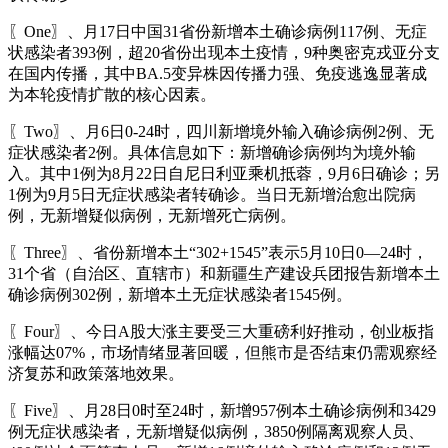
〖One〗、月17日中国31省份新增本土确诊病例117例、无症
状感染者393例，超20省份出现本土疫情，9种奥密克戎亚分支
在国内传播，其中BA.5变异株因传播力强、免疫逃逸显著成
为本轮疫情扩散的核心因素。
〖Two〗、月6日0-24时，四川新增境外输入确诊病例2例、无
症状感染者2例。具体信息如下：新增确诊病例均为境外输
入。其中1例为8月22日自尼日利亚乘机抵蓉，9月6日确诊；另
1例为9月5日无症状感染者转确诊。当日无新增治愈出院病
例，无新增疑似病例，无新增死亡病例。
〖Three〗、省份新增本土“302+1545”表示5月10日0—24时，
31个省（自治区、直辖市）和新疆生产建设兵团报告新增本土
确诊病例302例，新增本土无症状感染者1545例。
〖Four〗、今日A股大涨主要受三大重磅利好推动，创业板指
涨幅达07%，市场情绪显著回暖，但熊市是否结束仍需观察经
济复苏和政策落地效果。
〖Five〗、月28日0时至24时，新增957例本土确诊病例和3429
例无症状感染者，无新增疑似病例，3850例隔离观察人员、