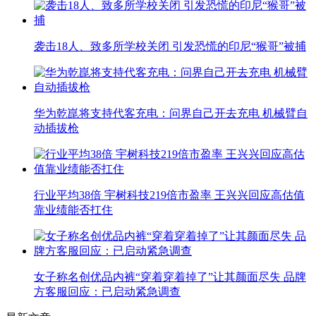
袭击18人、致多所学校关闭 引发恐慌的印尼“猴哥”被捕
华为乾崑将支持代客充电：问界自己开去充电 机械臂自
动插拔枪
行业平均38倍 宇树科技219倍市盈率 王兴兴回应高估值
靠业绩能否扛住
女子称名创优品内裤“穿着穿着掉了”让其颜面尽失 品牌
方客服回应：已启动紧急调查