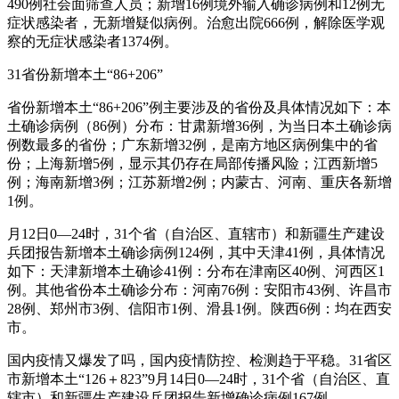
490例社会面筛查人员；新增16例境外输入确诊病例和12例无
症状感染者，无新增疑似病例。治愈出院666例，解除医学观
察的无症状感染者1374例。
31省份新增本土“86+206”
省份新增本土“86+206”例主要涉及的省份及具体情况如下：本
土确诊病例（86例）分布：甘肃新增36例，为当日本土确诊病
例数最多的省份；广东新增32例，是南方地区病例集中的省
份；上海新增5例，显示其仍存在局部传播风险；江西新增5
例；海南新增3例；江苏新增2例；内蒙古、河南、重庆各新增
1例。
月12日0—24时，31个省（自治区、直辖市）和新疆生产建设
兵团报告新增本土确诊病例124例，其中天津41例，具体情况
如下：天津新增本土确诊41例：分布在津南区40例、河西区1
例。其他省份本土确诊分布：河南76例：安阳市43例、许昌市
28例、郑州市3例、信阳市1例、滑县1例。陕西6例：均在西安
市。
国内疫情又爆发了吗，国内疫情防控、检测趋于平稳。31省区
市新增本土“126＋823”9月14日0—24时，31个省（自治区、直
辖市）和新疆生产建设兵团报告新增确诊病例167例。