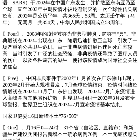
语：SARS）于2002年在中国广东发生，并扩散至东南亚乃至
全球，直至2003年中期疫情才被逐渐消灭的一次全球性传染病
疫潮。2002年是公历平年，共365天，53周。农历壬午年（马
年），无闰月，共354天，中华人民共和国成立53周年。
〖Four〗、2008年的疫情被称为非典型肺炎，简称“非典”。非
典最初在2002年出现在广东，随后迅速扩散至全球，引发了一
场严重的公共卫生危机。由于非典病情进展迅速且死亡率较
高，当时引发了广泛的社会恐慌。非典疫情还导致了医疗人员
的伤亡，以及各种谣言的滋生，使得该疫情成为国际社会关注
的焦点。
〖Five〗、中国非典事件于2002年11月首次在广东佛山出现，
2003年2月开始大规模暴发，7月全球疫情结束。疫情时间线疫
情最初在2002年11月于广东佛山发现，2003年2月广东疫情进
入高峰并向其他省份扩散，世界卫生组织于2003年3月发布全
球警报。世界卫生组织在2003年7月宣布疫情基本结束。
国家卫健委:16日新增本土“76+505”
〖One〗、月16日0—24时，31个省（自治区、直辖市）和新
疆生产建设兵团报告新增本土确诊病例76例，本土无症状感染