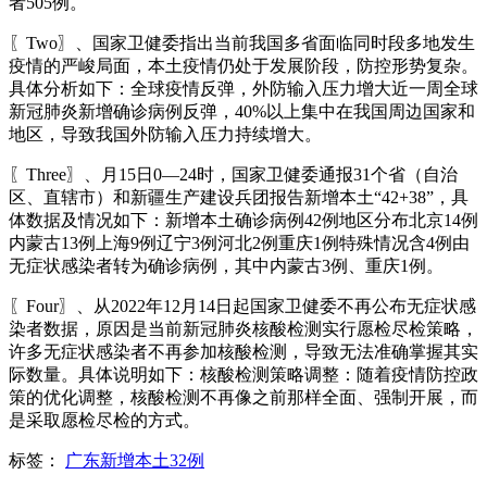
者505例。
〖Two〗、国家卫健委指出当前我国多省面临同时段多地发生
疫情的严峻局面，本土疫情仍处于发展阶段，防控形势复杂。
具体分析如下：全球疫情反弹，外防输入压力增大近一周全球
新冠肺炎新增确诊病例反弹，40%以上集中在我国周边国家和
地区，导致我国外防输入压力持续增大。
〖Three〗、月15日0—24时，国家卫健委通报31个省（自治
区、直辖市）和新疆生产建设兵团报告新增本土“42+38”，具
体数据及情况如下：新增本土确诊病例42例地区分布北京14例
内蒙古13例上海9例辽宁3例河北2例重庆1例特殊情况含4例由
无症状感染者转为确诊病例，其中内蒙古3例、重庆1例。
〖Four〗、从2022年12月14日起国家卫健委不再公布无症状感
染者数据，原因是当前新冠肺炎核酸检测实行愿检尽检策略，
许多无症状感染者不再参加核酸检测，导致无法准确掌握其实
际数量。具体说明如下：核酸检测策略调整：随着疫情防控政
策的优化调整，核酸检测不再像之前那样全面、强制开展，而
是采取愿检尽检的方式。
标签：
广东新增本土32例