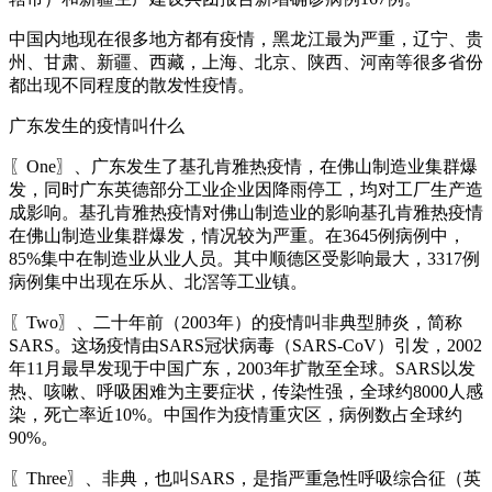
中国内地现在很多地方都有疫情，黑龙江最为严重，辽宁、贵
州、甘肃、新疆、西藏，上海、北京、陕西、河南等很多省份
都出现不同程度的散发性疫情。
广东发生的疫情叫什么
〖One〗、广东发生了基孔肯雅热疫情，在佛山制造业集群爆
发，同时广东英德部分工业企业因降雨停工，均对工厂生产造
成影响。基孔肯雅热疫情对佛山制造业的影响基孔肯雅热疫情
在佛山制造业集群爆发，情况较为严重。在3645例病例中，
85%集中在制造业从业人员。其中顺德区受影响最大，3317例
病例集中出现在乐从、北滘等工业镇。
〖Two〗、二十年前（2003年）的疫情叫非典型肺炎，简称
SARS。这场疫情由SARS冠状病毒（SARS-CoV）引发，2002
年11月最早发现于中国广东，2003年扩散至全球。SARS以发
热、咳嗽、呼吸困难为主要症状，传染性强，全球约8000人感
染，死亡率近10%。中国作为疫情重灾区，病例数占全球约
90%。
〖Three〗、非典，也叫SARS，是指严重急性呼吸综合征（英