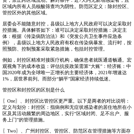
资，禁止跨区域流动。解封条件：近7天内无新增感染者，且
区域内所有人员核酸筛查均为阴性。防范区定义：除封控区、
管控区外的其他区域。
居委会不能随意封控，县级以上地方人民政府可以决定采取封
控措施。具体解答如下：谁可以决定采取封控措施：决定主
体：根据《传染病防治法》和《突发公共卫生事件应急条
例》，县级以上地方人民政府有权在传染病暴发、流行时，按
照预防、控制预案采取紧急措施，包括封控管理。
例如，封控区精准对接医疗机构，确保患者就医通道畅通。宏
观视角下的成本收益：评估抗疫政策需算“大账”：经济账：中
国2020年成为全球唯一正增长的主要经济体，2021年增速达
1%，居世界前列。而部分“躺平”国家经济持续低迷。
管控区和封控区的区别是什么
〖One〗、封控区比管控区更严重。以下是两者的对比说明：
定义与划分：封控区：指病例和无症状感染者的居住地所在小
区及其活动频繁的周边地区，实行“区域封闭、足不出户、服
务上门”的管理措施。
〖Two〗、广州封控区、管控区、防范区在管理措施等方面存