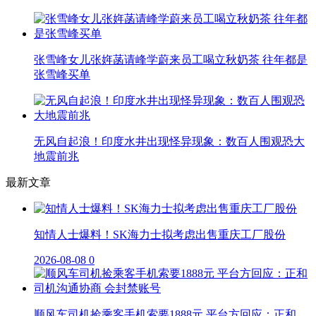
张雪峰女儿张姩菡请峰学蔚来员工喝立秋奶茶 往年都是
张雪峰买单
无风自起浪！印度水井出现怪异现象：数百人围观恐大
地震前兆
最新文章
知情人士爆料！SK海力士拟考虑出售重庆工厂股份
2026-08-08
0
顺风车司机捡乘客手机索要1888元 平台方回应：正和