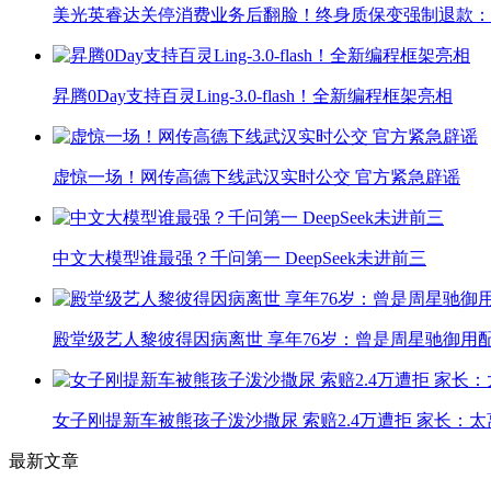
美光英睿达关停消费业务后翻脸！终身质保变强制退款：
昇腾0Day支持百灵Ling-3.0-flash！全新编程框架亮相
虚惊一场！网传高德下线武汉实时公交 官方紧急辟谣
中文大模型谁最强？千问第一 DeepSeek未进前三
殿堂级艺人黎彼得因病离世 享年76岁：曾是周星驰御用
女子刚提新车被熊孩子泼沙撒尿 索赔2.4万遭拒 家长：太
最新文章