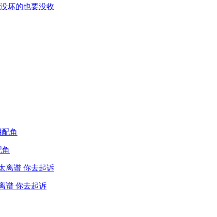
没坏的也要没收
配角
离谱 你去起诉