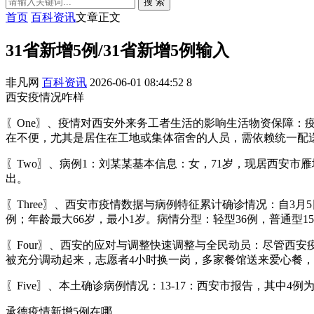
搜 索
首页
百科资讯
文章正文
31省新增5例/31省新增5例输入
非凡网
百科资讯
2026-06-01 08:44:52
8
西安疫情况咋样
〖One〗、疫情对西安外来务工者生活的影响生活物资保障
在不便，尤其是居住在工地或集体宿舍的人员，需依赖统一配
〖Two〗、病例1：刘某某基本信息：女，71岁，现居西安市雁
出。
〖Three〗、西安市疫情数据与病例特征累计确诊情况：自3月5
例；年龄最大66岁，最小1岁。病情分型：轻型36例，普通型1
〖Four〗、西安的应对与调整快速调整与全民动员：尽管西
被充分调动起来，志愿者4小时换一岗，多家餐馆送来爱心餐
〖Five〗、本土确诊病例情况：13-17：西安市报告，其中
承德疫情新增5例在哪