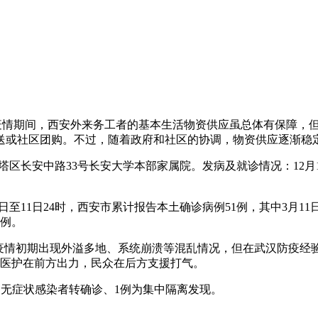
：疫情期间，西安外来务工者的基本生活物资供应虽总体有保障，
送或社区团购。不过，随着政府和社区的协调，物资供应逐渐稳
塔区长安中路33号长安大学本部家属院。发病及就诊情况：12月10
日至11日24时，西安市累计报告本土确诊病例51例，其中3月11
5例。
安疫情初期出现外溢多地、系统崩溃等混乱情况，但在武汉防疫
，医护在前方出力，民众在后方支援打气。
4例为无症状感染者转确诊、1例为集中隔离发现。