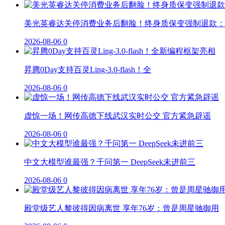
美光英睿达关停消费业务后翻脸！终身质保变强制退款：
2026-08-06
0
昇腾0Day支持百灵Ling-3.0-flash！全
2026-08-06
0
虚惊一场！网传高德下线武汉实时公交 官方紧急辟谣
2026-08-06
0
中文大模型谁最强？千问第一 DeepSeek未进前三
2026-08-06
0
殿堂级艺人黎彼得因病离世 享年76岁：曾是周星驰御用