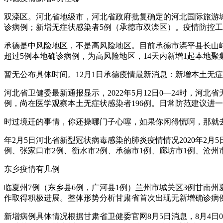
双滦区。河北省地级市，河北省政府批复确定的河北国际旅游城市
诊病例；新增无症状感染者5例（承德市双滦区）。疫情防控
承德是中风险地区，不是高风险地区。目前承德市滦平县长山峪
超过5例本地确诊病例，为高风险地区，14天内新增1起本地聚
暂无公布具体时间。12月1日承德疫情最新消息：新增本土无
河北省卫健委最新通报显示，2022年5月12日0—24时，河
例，尚在医学观察本土无症状感染者196例。日常防范建议进
时过境迁的事情，你还操哪门子心噻，如果你闲得慌啊，那就
年2月5日河北省新型冠状病毒感染的肺炎疫情情况2020年2月
例、张家口市2例、衡水市2例、承德市1例、廊坊市1例、沧州
东乡疫情有几例
临夏州7例（东乡县6例，广河县1例）兰州市城关区3例甘南
作取得积极进展。整体形势分析甘肃省首次出现无新增确诊病
新增病例具体情况根据甘肃省卫健委官网8月5日消息，8月4日