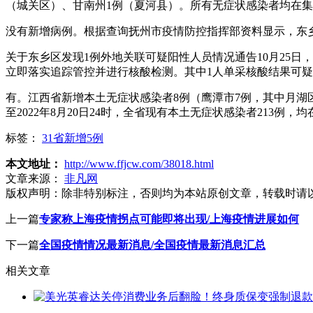
（城关区）、甘南州1例（夏河县）。所有无症状感染者均在
没有新增病例。根据查询抚州市疫情防控指挥部资料显示，东
关于东乡区发现1例外地关联可疑阳性人员情况通告10月25日
立即落实追踪管控并进行核酸检测。其中1人单采核酸结果可疑
有。江西省新增本土无症状感染者8例（鹰潭市7例，其中月湖
至2022年8月20日24时，全省现有本土无症状感染者213例
标签：
31省新增5例
本文地址：
http://www.ffjcw.com/38018.html
文章来源：
非凡网
版权声明：
除非特别标注，否则均为本站原创文章，转载时请
上一篇
专家称上海疫情拐点可能即将出现/上海疫情进展如何
下一篇
全国疫情情况最新消息/全国疫情最新消息汇总
相关文章