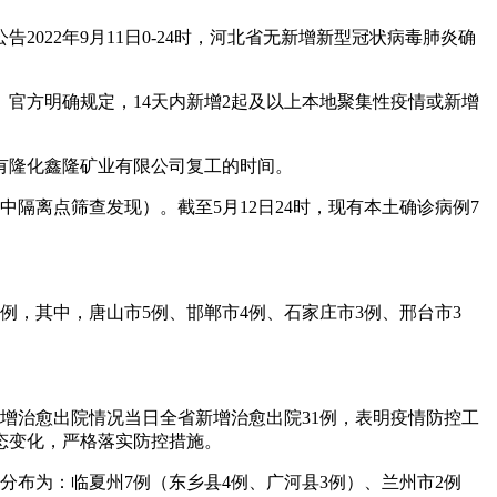
22年9月11日0-24时，河北省无新增新型冠状病毒肺炎确
官方明确规定，14天内新增2起及以上本地聚集性疫情或新增
有隆化鑫隆矿业有限公司复工的时间。
中隔离点筛查发现）。截至5月12日24时，现有本土确诊病例7
2例，其中，唐山市5例、邯郸市4例、石家庄市3例、邢台市3
新增治愈出院情况当日全省新增治愈出院31例，表明疫情防控工
态变化，严格落实防控措施。
体分布为：临夏州7例（东乡县4例、广河县3例）、兰州市2例