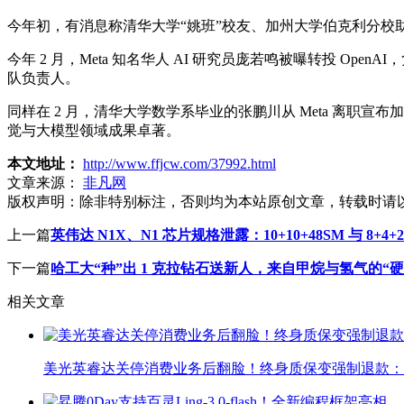
今年初，有消息称清华大学“姚班”校友、加州大学伯克利分校助
今年 2 月，Meta 知名华人 AI 研究员庞若鸣被曝转投 Ope
队负责人。
同样在 2 月，清华大学数学系毕业的张鹏川从 Meta 离职宣布加入 
觉与大模型领域成果卓著。
本文地址：
http://www.ffjcw.com/37992.html
文章来源：
非凡网
版权声明：
除非特别标注，否则均为本站原创文章，转载时请
上一篇
英伟达 N1X、N1 芯片规格泄露：10+10+48SM 与 8+4+2
下一篇
哈工大“种”出 1 克拉钻石送新人，来自甲烷与氢气的“硬
相关文章
美光英睿达关停消费业务后翻脸！终身质保变强制退款：