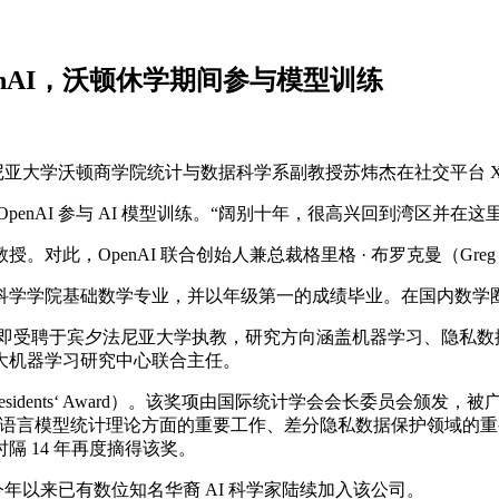
enAI，沃顿休学期间参与模型训练
夕法尼亚大学沃顿商学院统计与数据科学系副教授苏炜杰在社交平台 X 
nAI 参与 AI 模型训练。“阔别十年，很高兴回到湾区并在这里训
，OpenAI 联合创始人兼总裁格里格 · 布罗克曼（Greg B
大学数学科学学院基础数学专业，并以年级第一的成绩毕业。在国内数
业后即受聘于宾夕法尼亚大学执教，研究方向涵盖机器学习、隐私
大机器学习研究中心联合主任。
PSS Presidents‘ Award）。该奖项由国际统计学会会长委
语言模型统计理论方面的重要工作、差分隐私数据保护领域的重要突
 14 年再度摘得该奖。
今年以来已有数位知名华裔 AI 科学家陆续加入该公司。