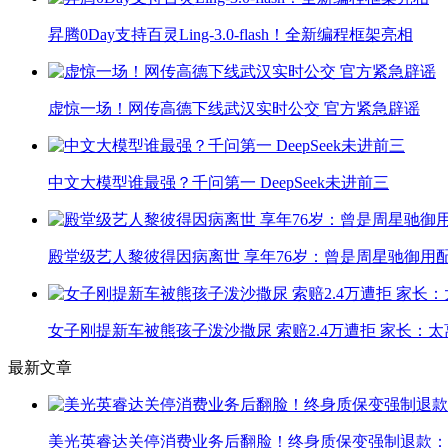
昇腾0Day支持百灵Ling-3.0-flash！全新编程框架亮相
虚惊一场！网传高德下线武汉实时公交 官方紧急辟谣
中文大模型谁最强？千问第一 DeepSeek未进前三
殿堂级艺人黎彼得因病离世 享年76岁：曾是周星驰御用
女子刚提新车被熊孩子泼沙撒尿 索赔2.4万遭拒 家长：太
最新文章
美光英睿达关停消费业务后翻脸！终身质保变强制退款：