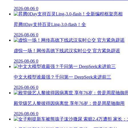
2026-08-06
0
昇腾0Day支持百灵Ling-3.0-flash！全
2026-08-06
0
虚惊一场！网传高德下线武汉实时公交 官方紧急辟谣
2026-08-06
0
中文大模型谁最强？千问第一 DeepSeek未进前三
2026-08-06
0
殿堂级艺人黎彼得因病离世 享年76岁：曾是周星驰御用
2026-08-06
0