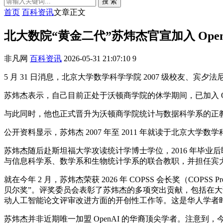
搜 索
首页
百科资讯
文章正文
北大数院“黄金二代”苏炜杰官宣加入 Op
非凡网
百科资讯
2026-05-31 21:07:10
9
5 月 31 日消息，北京大学数学科学学院 2007 级校友、宾
苏炜杰表示，自己目前正处于沃顿商学院的休学期间，已加入 Ope
与此同时，他也正式晋升为沃顿商学院统计与数据科学系的正教授。对此
公开资料显示，苏炜杰 2007 年至 2011 年就读于北京
苏炜杰随后赴斯坦福大学攻读统计学博士学位，2016 年毕
与信息科学系、数学系和生物统计学系的联合教职，并担任宾
就在今年 2 月，苏炜杰荣获 2026 年 COPSS 会长奖（CO
贝尔奖”。评奖委员会表彰了苏炜杰的多项突出贡献，包括在大
动人工智能论文评审改进方面的开创性工作等。这是华人学者时隔
苏炜杰并非近期唯一加盟 OpenAI 的华裔顶尖学者。注意到，