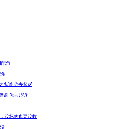
配角
离谱 你去起诉
没