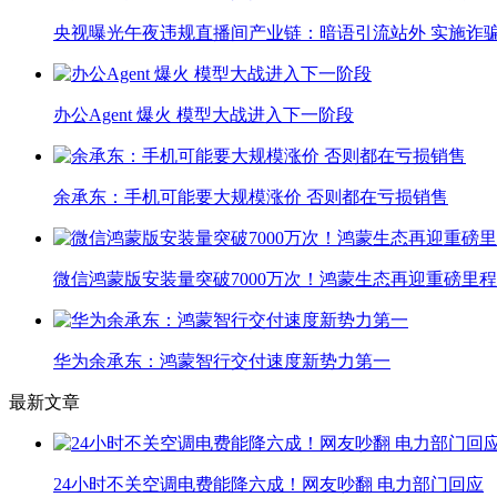
央视曝光午夜违规直播间产业链：暗语引流站外 实施诈
办公Agent 爆火 模型大战进入下一阶段
余承东：手机可能要大规模涨价 否则都在亏损销售
微信鸿蒙版安装量突破7000万次！鸿蒙生态再迎重磅里
华为余承东：鸿蒙智行交付速度新势力第一
最新文章
24小时不关空调电费能降六成！网友吵翻 电力部门回应