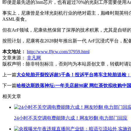
即便是最先进的3nm芯片，也有超过70%的光刻工序需要使用A
事实上，尼康曾是全球光刻机行业的绝对霸主，巅峰时期英特尔8
ASML蚕食。
但在ArF领域，尼康依然保留了深厚的技术积累，尤其是自研
按照计划，尼康将在2028财年推出新一代 ArF沉浸式平台，
本文地址：
http://www.ffjcw.com/37959.html
文章来源：
非凡网
版权声明：
除非特别标注，否则均为本站原创文章，转载时请
上一篇
大众轮胎开裂投诉超5千条！投诉平台将车主轮胎送检
下一篇
哈根达斯跌落神坛:一年关店超90家 网红茶饮拟收购中
相关文章
24小时不关空调电费能降六成！网友吵翻 电力部门回应