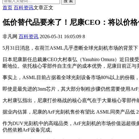
搜 索
首页
百科资讯
文章正文
低价替代品要来了！尼康CEO：将以价格
非凡网
百科资讯
2026-05-31 16:05:09
8
5月31日消息，在荷兰ASML几乎垄断全球光刻机市场的背景
日本尼康新任总裁兼CEO大村泰弘（Yasuhiro Omura
断地位。依托核心零部件自主生产的成本优势，尼康目前正与
事实上，ASML目前占据着全球光刻设备市场80%以上的份
即使是最先进的3nm芯片，其大部分制程步骤仍然需要使用ArF
大村康弘指出，尼康打价格战的核心底气在于大量核心零部件
据业内估算，尼康的ArF光刻机售价有望比 ASML同类产品低
作为DUV光刻机中的高端品类，ArF光刻机的市场价值远超很
仍然依赖ArF设备完成。