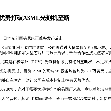
优势打破ASML光刻机垄断
下，日本光刻巨头尼康正准备发起反击。
）近日接受《日经亚洲》专访时透露，公司将通过大幅降低ArF（氟
美国和亚洲多家大型芯片厂商展开洽谈，部分合作已接近签署采
额，尤其是在极紫外（EUV）光刻机领域拥有绝对垄断权。不过在
光刻机完成。目前ASML的高端ArF设备均价约为8250万美
能够自主生产，这让公司在成本控制上拥有天然优势。
 20%-30%，这对于需要大规模扩产的晶圆厂来说，意味着能节
多人的认知。其采用193nm波长，分为干式和沉浸式两种，即使