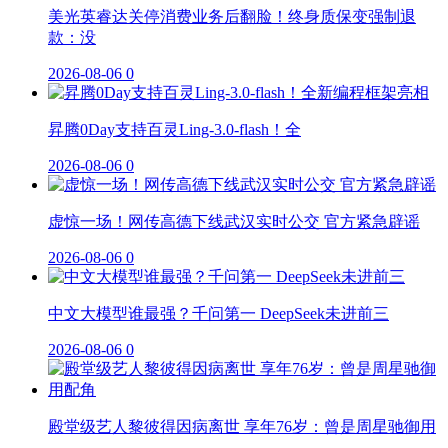
美光英睿达关停消费业务后翻脸！终身质保变强制退
款：没
2026-08-06
0
昇腾0Day支持百灵Ling-3.0-flash！全
2026-08-06
0
虚惊一场！网传高德下线武汉实时公交 官方紧急辟谣
2026-08-06
0
中文大模型谁最强？千问第一 DeepSeek未进前三
2026-08-06
0
殿堂级艺人黎彼得因病离世 享年76岁：曾是周星驰御用