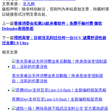
文章来源：
非凡网
版权声明：
除非特别标注，否则均为本站原创文章，转载时请
以链接形式注明文章出处。
上一篇
香港消委会实测24款杀毒软件：免费不输付费 微软
Defender表现垫底
下一篇
理想高管：目前没见到过任何一台SUV 滤震舒适性超
过全新L9 Ultra
相关文章
美光英睿达关停消费业务后翻脸！终身质保变强制退
款：没坏的也要没收
昇腾0Day支持百灵Ling-3.0-flash！全新编程框架亮相