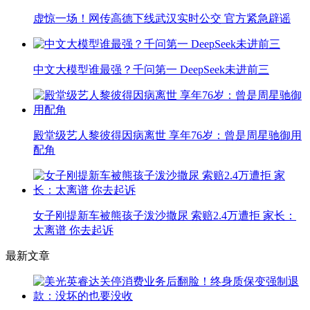
虚惊一场！网传高德下线武汉实时公交 官方紧急辟谣
中文大模型谁最强？千问第一 DeepSeek未进前三
殿堂级艺人黎彼得因病离世 享年76岁：曾是周星驰御用
配角
女子刚提新车被熊孩子泼沙撒尿 索赔2.4万遭拒 家长：
太离谱 你去起诉
最新文章