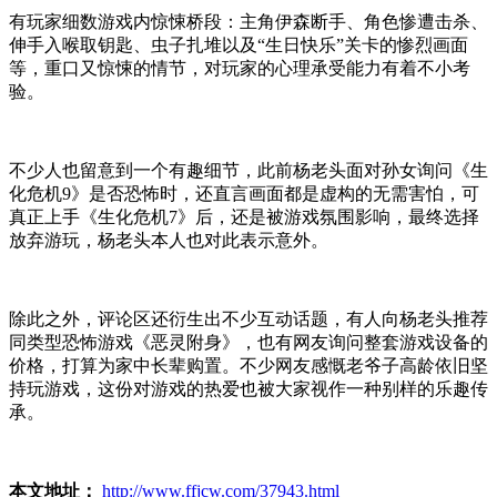
有玩家细数游戏内惊悚桥段：主角伊森断手、角色惨遭击杀、
伸手入喉取钥匙、虫子扎堆以及“生日快乐”关卡的惨烈画面
等，重口又惊悚的情节，对玩家的心理承受能力有着不小考
验。
不少人也留意到一个有趣细节，此前杨老头面对孙女询问《生
化危机9》是否恐怖时，还直言画面都是虚构的无需害怕，可
真正上手《生化危机7》后，还是被游戏氛围影响，最终选择
放弃游玩，杨老头本人也对此表示意外。
除此之外，评论区还衍生出不少互动话题，有人向杨老头推荐
同类型恐怖游戏《恶灵附身》，也有网友询问整套游戏设备的
价格，打算为家中长辈购置。不少网友感慨老爷子高龄依旧坚
持玩游戏，这份对游戏的热爱也被大家视作一种别样的乐趣传
承。
本文地址：
http://www.ffjcw.com/37943.html