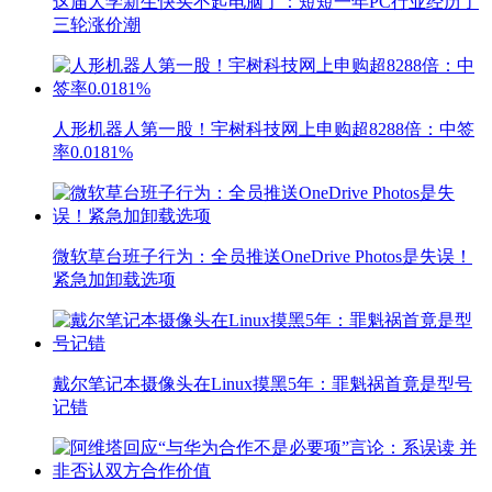
这届大学新生快买不起电脑了：短短一年PC行业经历了
三轮涨价潮
人形机器人第一股！宇树科技网上申购超8288倍：中签
率0.0181%
微软草台班子行为：全员推送OneDrive Photos是失误！
紧急加卸载选项
戴尔笔记本摄像头在Linux摸黑5年：罪魁祸首竟是型号
记错