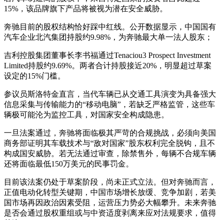
15%，该品牌旗下产品将被视为潜在安全威胁。
奔驰目前的股权结构恰好踩中红线。公开数据显示，中国国有
汽车企业北汽集团持股约9.98%，为奔驰最大单一法人股东；
吉利控股集团董事长李书福通过Tenaciou3 Prospect Investment
Limited持股约9.69%。两者合计持股接近20%，明显超过草案
设定的15%门槛。
参议员斯洛特金直言，当代车辆已从交通工具演变为具备强大
信息采集与传输能力的“移动电脑”，若缺乏严格监管，这些车
辆极可能沦为监控工具，对国家安全构成隐患。
一旦法案通过，奔驰将面临极其严苛的合规挑战，必须向美国
商务部证明其车载技术与“敌对国家”股东权利完全脱钩，且不
构成国安威胁。若无法通过审查，除禁售外，每辆不合规车辆
还将面临最低150万美元的民事罚金。
目前该法案仍处于草案阶段，尚未正式立法。但对奔驰而言，
正值电动化转型关键期，中国市场增长放缓、竞争加剧，若美
国市场再因政治因素受阻，运营压力势必大幅攀升。未来奔驰
是否会通过股权重组或与中资适度剥离来应对法规要求，值得