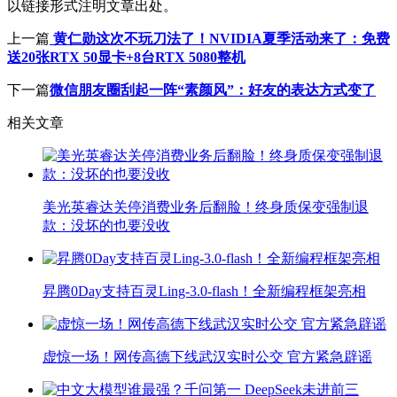
以链接形式注明文章出处。
上一篇
黄仁勋这次不玩刀法了！NVIDIA夏季活动来了：免费
送20张RTX 50显卡+8台RTX 5080整机
下一篇
微信朋友圈刮起一阵“素颜风”：好友的表达方式变了
相关文章
美光英睿达关停消费业务后翻脸！终身质保变强制退
款：没坏的也要没收
昇腾0Day支持百灵Ling-3.0-flash！全新编程框架亮相
虚惊一场！网传高德下线武汉实时公交 官方紧急辟谣