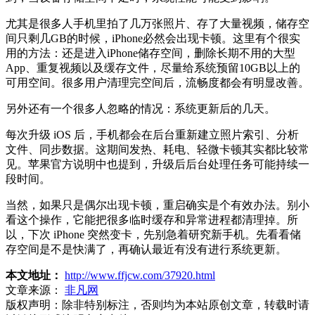
尤其是很多人手机里拍了几万张照片、存了大量视频，储存空
间只剩几GB的时候，iPhone必然会出现卡顿。这里有个很实
用的方法：还是进入iPhone储存空间，删除长期不用的大型
App、重复视频以及缓存文件，尽量给系统预留10GB以上的
可用空间。很多用户清理完空间后，流畅度都会有明显改善。
另外还有一个很多人忽略的情况：系统更新后的几天。
每次升级 iOS 后，手机都会在后台重新建立照片索引、分析
文件、同步数据。这期间发热、耗电、轻微卡顿其实都比较常
见。苹果官方说明中也提到，升级后后台处理任务可能持续一
段时间。
当然，如果只是偶尔出现卡顿，重启确实是个有效办法。别小
看这个操作，它能把很多临时缓存和异常进程都清理掉。所
以，下次 iPhone 突然变卡，先别急着研究新手机。先看看储
存空间是不是快满了，再确认最近有没有进行系统更新。
本文地址：
http://www.ffjcw.com/37920.html
文章来源：
非凡网
版权声明：
除非特别标注，否则均为本站原创文章，转载时请