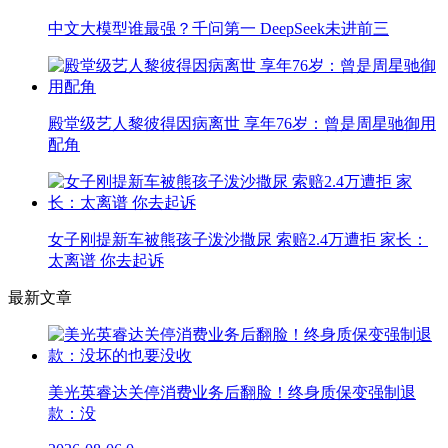
中文大模型谁最强？千问第一 DeepSeek未进前三
殿堂级艺人黎彼得因病离世 享年76岁：曾是周星驰御用
配角
女子刚提新车被熊孩子泼沙撒尿 索赔2.4万遭拒 家长：
太离谱 你去起诉
最新文章
美光英睿达关停消费业务后翻脸！终身质保变强制退
款：没